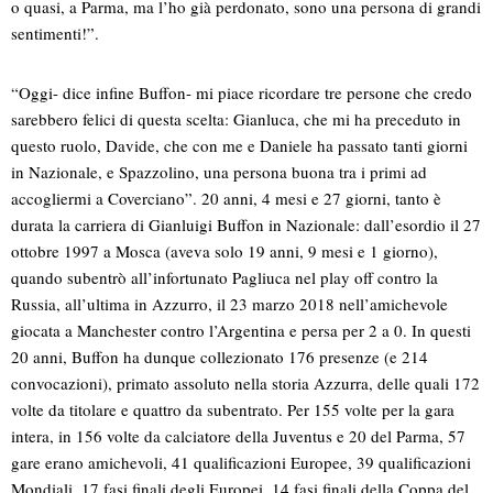
o quasi, a Parma, ma l’ho già perdonato, sono una persona di grandi
sentimenti!”.
“Oggi- dice infine Buffon- mi piace ricordare tre persone che credo
sarebbero felici di questa scelta: Gianluca, che mi ha preceduto in
questo ruolo, Davide, che con me e Daniele ha passato tanti giorni
in Nazionale, e Spazzolino, una persona buona tra i primi ad
accogliermi a Coverciano”. 20 anni, 4 mesi e 27 giorni, tanto è
durata la carriera di Gianluigi Buffon in Nazionale: dall’esordio il 27
ottobre 1997 a Mosca (aveva solo 19 anni, 9 mesi e 1 giorno),
quando subentrò all’infortunato Pagliuca nel play off contro la
Russia, all’ultima in Azzurro, il 23 marzo 2018 nell’amichevole
giocata a Manchester contro l’Argentina e persa per 2 a 0. In questi
20 anni, Buffon ha dunque collezionato 176 presenze (e 214
convocazioni), primato assoluto nella storia Azzurra, delle quali 172
volte da titolare e quattro da subentrato. Per 155 volte per la gara
intera, in 156 volte da calciatore della Juventus e 20 del Parma, 57
gare erano amichevoli, 41 qualificazioni Europee, 39 qualificazioni
Mondiali, 17 fasi finali degli Europei, 14 fasi finali della Coppa del