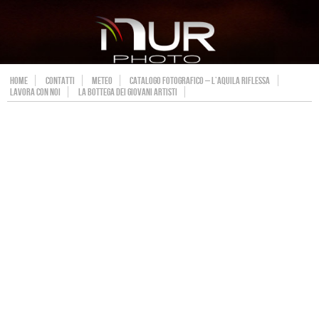
HOME
CONTATTI
METEO
CATALOGO FOTOGRAFICO – L’AQUILA RIFLESSA
LAVORA CON NOI
LA BOTTEGA DEI GIOVANI ARTISTI