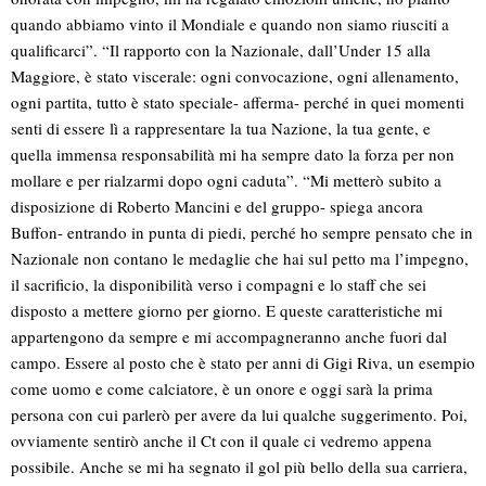
quando abbiamo vinto il Mondiale e quando non siamo riusciti a
qualificarci”. “Il rapporto con la Nazionale, dall’Under 15 alla
Maggiore, è stato viscerale: ogni convocazione, ogni allenamento,
ogni partita, tutto è stato speciale- afferma- perché in quei momenti
senti di essere lì a rappresentare la tua Nazione, la tua gente, e
quella immensa responsabilità mi ha sempre dato la forza per non
mollare e per rialzarmi dopo ogni caduta”. “Mi metterò subito a
disposizione di Roberto Mancini e del gruppo- spiega ancora
Buffon- entrando in punta di piedi, perché ho sempre pensato che in
Nazionale non contano le medaglie che hai sul petto ma l’impegno,
il sacrificio, la disponibilità verso i compagni e lo staff che sei
disposto a mettere giorno per giorno. E queste caratteristiche mi
appartengono da sempre e mi accompagneranno anche fuori dal
campo. Essere al posto che è stato per anni di Gigi Riva, un esempio
come uomo e come calciatore, è un onore e oggi sarà la prima
persona con cui parlerò per avere da lui qualche suggerimento. Poi,
ovviamente sentirò anche il Ct con il quale ci vedremo appena
possibile. Anche se mi ha segnato il gol più bello della sua carriera,