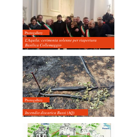
Photogallery
L’Aquila: cerimonia solenne per riapertura
Basilica Collemaggio
Photogallery
Incendio discarica Bussi (AQ)