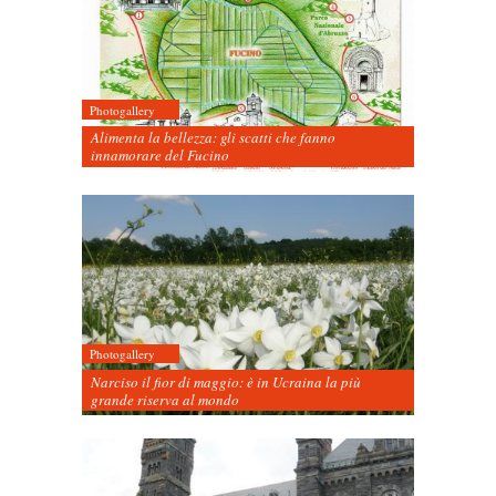
Photogallery
Alimenta la bellezza: gli scatti che fanno
innamorare del Fucino
Photogallery
Narciso il fior di maggio: è in Ucraina la più
grande riserva al mondo