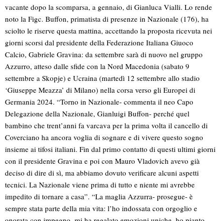
vacante dopo la scomparsa, a gennaio, di Gianluca Vialli. Lo rende
noto la Figc. Buffon, primatista di presenze in Nazionale (176), ha
sciolto le riserve questa mattina, accettando la proposta ricevuta nei
giorni scorsi dal presidente della Federazione Italiana Giuoco
Calcio, Gabriele Gravina: da settembre sarà di nuovo nel gruppo
Azzurro, atteso dalle sfide con la Nord Macedonia (sabato 9
settembre a Skopje) e Ucraina (martedì 12 settembre allo stadio
‘Giuseppe Meazza’ di Milano) nella corsa verso gli Europei di
Germania 2024. “Torno in Nazionale- commenta il neo Capo
Delegazione della Nazionale, Gianluigi Buffon- perché quel
bambino che trent’anni fa varcava per la prima volta il cancello di
Coverciano ha ancora voglia di sognare e di vivere questo sogno
insieme ai tifosi italiani. Fin dal primo contatto di questi ultimi giorni
con il presidente Gravina e poi con Mauro Vladovich avevo già
deciso di dire di sì, ma abbiamo dovuto verificare alcuni aspetti
tecnici. La Nazionale viene prima di tutto e niente mi avrebbe
impedito di tornare a casa”. “La maglia Azzurra- prosegue- è
sempre stata parte della mia vita: l’ho indossata con orgoglio e
onorata con impegno, mi ha regalato emozioni uniche, ho pianto