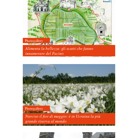
Photogallery
Alimenta la bellezza: gli scatti che fanno
innamorare del Fucino
Photogallery
Narciso il fior di maggio: è in Ucraina la più
grande riserva al mondo