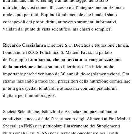
nutrizionale, allo screening e al monitoraggio dello stato
nutrizionale, così come all’accesso e all’integrazione nutrizionale
orale equo per tutti. È quindi fondamentale che i malati siano
consapevoli dei propri diritti, attraverso strumenti informativi,
validati dal punto di vista scientifico, ma chiari e semplici’.
Riccardo Caccialanza
Direttore S.C. Dietetica e Nutrizione clinica,
Fondazione IRCCS Policlinico S. Matteo, Pavia, ha parlato
Lombardia, che ha ‘avviato la
riorganizzazione
dell’esempio
della nutrizione clinica
su tutto il territorio. Un inizio molto
importante perché veniamo da 30 anni di de-regolamentazione. Ora
stiamo iniziando a tracciare i prescrittori della nutrizione domiciliare
in tutti gli ospedali lombardi e attrezzarci con una piattaforma
digitale per il monitoraggio’.
Società Scientifiche, Istituzioni e Associazioni pazienti hanno
condiviso la necessità dell’inserimento degli Alimenti ai Fini Medici
Speciali (AFMS) e in particolare l’inserimento dei Supplementi
Nutrizionali Orali (ONS) per il paziente oncologico nei Livelli