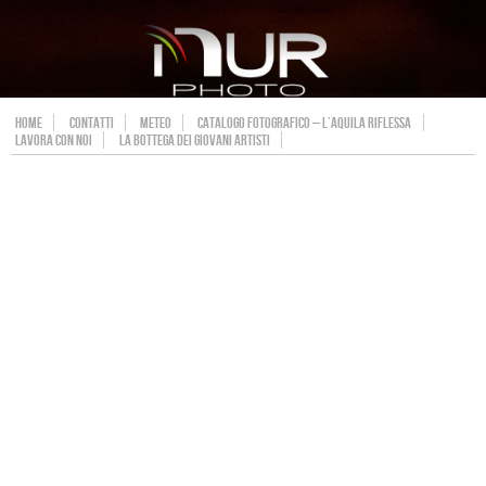
HOME
CONTATTI
METEO
CATALOGO FOTOGRAFICO – L’AQUILA RIFLESSA
LAVORA CON NOI
LA BOTTEGA DEI GIOVANI ARTISTI