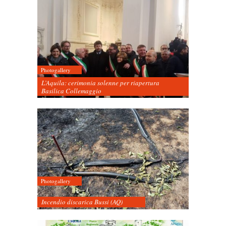
Photogallery
L’Aquila: cerimonia solenne per riapertura
Basilica Collemaggio
Photogallery
Incendio discarica Bussi (AQ)