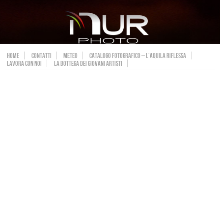
HOME
CONTATTI
METEO
CATALOGO FOTOGRAFICO – L’AQUILA RIFLESSA
LAVORA CON NOI
LA BOTTEGA DEI GIOVANI ARTISTI