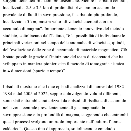
sorgenti delle deformazioni bradisismiche. Mentre i serbatoi centrali,
localizzati a 2.5 e 3.5 km di profondità, rivelano un accumulo
prevalente di fluidi in sovrapressione, il serbatoio più profondo,
localizzato a 5 km, mostra valori di velocità coerenti con un
accumulo di magma”. Importante elemento innovativo del metodo
studiato, sottolineano dall’Istituto, “è la possibilità di individuare le
principali variazioni nel tempo delle anomalie di velocità e, quindi,
dell’evoluzione delle zone di accumulo di materiale magmatico. Ciò
è stato possibile grazie all’intuizione del team di ricercatori che ha
sviluppato in maniera pionieristica il metodo di tomografia sismica
in 4 dimensioni (spazio e tempo)”.
I risultati mostrano che i due episodi analizzati di “unrest del 1982-
1984 e dal 2005 al 2022, seppur coinvolgendo volumi differenti,
sono stati entrambi caratterizzati da episodi di risalita e di accumulo
nella zona centrale prevalentemente di gas magmatici in
sovrappressione e in profondità di magma, suggerendo che entrambi
questi processi svolgono un ruolo importante nell’indurre l’unrest
calderico”. Questo tipo di approccio, sottolineano e concludo