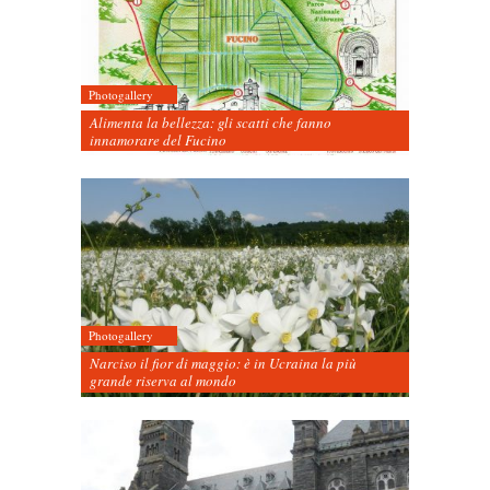
Photogallery
Alimenta la bellezza: gli scatti che fanno
innamorare del Fucino
Photogallery
Narciso il fior di maggio: è in Ucraina la più
grande riserva al mondo