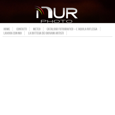
HOME
CONTATTI
METEO
CATALOGO FOTOGRAFICO – L’AQUILA RIFLESSA
LAVORA CON NOI
LA BOTTEGA DEI GIOVANI ARTISTI