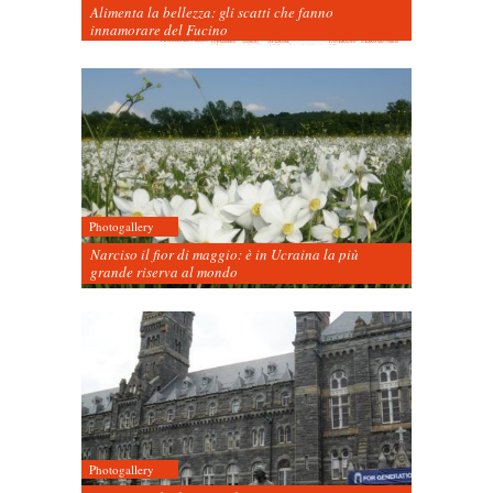
Alimenta la bellezza: gli scatti che fanno
innamorare del Fucino
Photogallery
Narciso il fior di maggio: è in Ucraina la più
grande riserva al mondo
Photogallery