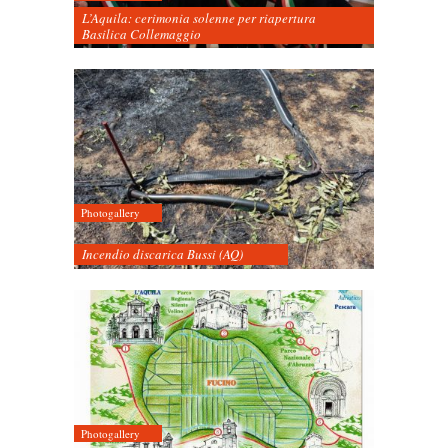
L’Aquila: cerimonia solenne per riapertura
Basilica Collemaggio
Photogallery
Incendio discarica Bussi (AQ)
Photogallery