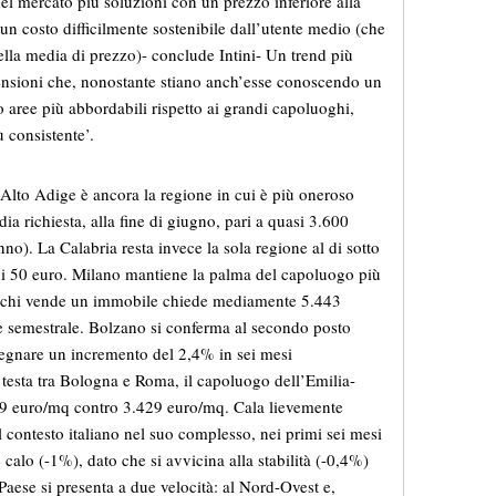
el mercato più soluzioni con un prezzo inferiore alla
n un costo difficilmente sostenibile dall’utente medio (che
lla media di prezzo)- conclude Intini- Un trend più
mensioni che, nonostante stiano anch’esse conoscendo un
 aree più abbordabili rispetto ai grandi capoluoghi,
 consistente’.
-Alto Adige è ancora la regione in cui è più oneroso
 richiesta, alla fine di giugno, pari a quasi 3.600
o). La Calabria resta invece la sola regione al di sotto
i 50 euro. Milano mantiene la palma del capoluogo più
e: chi vende un immobile chiede mediamente 5.443
se semestrale. Bolzano si conferma al secondo posto
segnare un incremento del 2,4% in sei mesi
testa tra Bologna e Roma, il capoluogo dell’Emilia-
9 euro/mq contro 3.429 euro/mq. Cala lievemente
 contesto italiano nel suo complesso, nei primi sei mesi
e calo (-1%), dato che si avvicina alla stabilità (-0,4%)
 Paese si presenta a due velocità: al Nord-Ovest e,