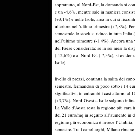
soprattutto, al Nord-Est, la domanda si co
e un -4,6%, mentre sale in maniera consiste
(+3,1%) e nelle Isole, area in cui si riscon
ulteriore nell’ultimo trimestre (+7,8%). Per
semestrale lo stock si riduce in tutta Itali
nell’ultimo trimestre (-1,4%). Ancora una 
del Paese considerata: se in sei mesi la di
(-12,6%) e al Nord-Est (-7,3%), si eviden
Isole).
livello di prezzi, continua la salita dei ca
semestre, fermandosi di poco sotto i 14 eur
significativi, in entrambi i casi attorno a
(+3,7%). Nord-Ovest e Isole salgono infine 
La Valle d’Aosta resta la regione più cara i
dei 21 euro/mq in seguito all’aumento in d
regione più economica è invece l’Umbria, 
semestre. Tra i capoluoghi, Milano rimane