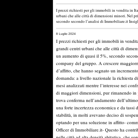
I prezzi richiesti per gli immobili in vendita in I
urbani che alle città di dimensioni minori. Nel p
secondo secondo l’analisi di Immobiliare.it Ins
8 Luglio 2024
I prezzi richiesti per gli immobili in vendit
grandi centri urbani che alle città di dime
un aumento di quasi il 5%, secondo secondo
company del gruppo. A crescere maggiormen
d’affitto, che hanno segnato un incremento d
domanda: a livello nazionale la richiesta d
mesi analizzati mentre l’interesse nei confr
di maggiori dimensioni, pur rimanendo in 
trova conferma nell’andamento dell’ultimo 
una forte incertezza economica e da tassi d
stabilità, in molti avevano deciso di sospen
optando per una soluzione in affitto- com
Officer di Immobiliare.it- Questo ha contrib
nelle città ad alta densità abitativa, che so