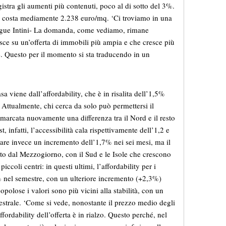
istra gli aumenti più contenuti, poco al di sotto del 3%.
ia costa mediamente 2.238 euro/mq. ‘Ci troviamo in una
egue Intini- La domanda, come vediamo, rimane
isce su un’offerta di immobili più ampia e che cresce più
. Questo per il momento si sta traducendo in un
sa viene dall’affordability, che è in risalita dell’1,5%
 Attualmente, chi cerca da solo può permettersi il
imarcata nuovamente una differenza tra il Nord e il resto
 infatti, l’accessibilità cala rispettivamente dell’1,2 e
nare invece un incremento dell’1,7% nei sei mesi, ma il
utto dal Mezzogiorno, con il Sud e le Isole che crescono
iccoli centri: in questi ultimi, l’affordability per i
% nel semestre, con un ulteriore incremento (+2,3%)
opolose i valori sono più vicini alla stabilità, con un
strale. ‘Come si vede, nonostante il prezzo medio degli
ffordability dell’offerta è in rialzo. Questo perché, nel