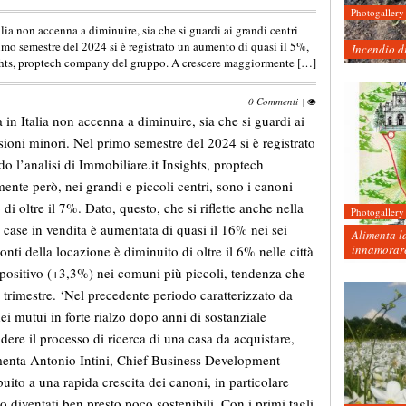
Photogallery
talia non accenna a diminuire, sia che si guardi ai grandi centri
rimo semestre del 2024 si è registrato un aumento di quasi il 5%,
Incendio d
ights, proptech company del gruppo. A crescere maggiormente […]
0 Commenti
|
a in Italia non accenna a diminuire, sia che si guardi ai
nsioni minori. Nel primo semestre del 2024 si è registrato
 l’analisi di Immobiliare.it Insights, proptech
te però, nei grandi e piccoli centri, sono i canoni
i oltre il 7%. Dato, questo, che si riflette anche nella
Photogallery
i case in vendita è aumentata di quasi il 16% nei sei
Alimenta la
innamorare
onti della locazione è diminuito di oltre il 6% nelle città
positivo (+3,3%) nei comuni più piccoli, tendenza che
trimestre. ‘Nel precedente periodo caratterizzato da
ei mutui in forte rialzo dopo anni di sostanziale
dere il processo di ricerca di una casa da acquistare,
menta Antonio Intini, Chief Business Development
uito a una rapida crescita dei canoni, in particolare
no diventati ben presto poco sostenibili. Con i primi tagli