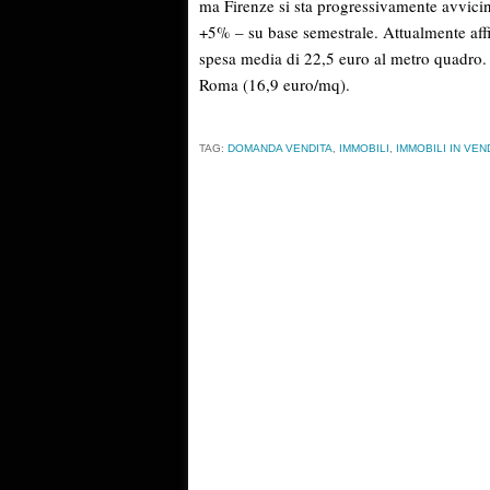
ma Firenze si sta progressivamente avvici
+5% – su base semestrale. Attualmente affi
spesa media di 22,5 euro al metro quadro. 
Roma (16,9 euro/mq).
TAG:
DOMANDA VENDITA
,
IMMOBILI
,
IMMOBILI IN VEN