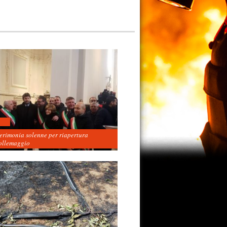
cerimonia solenne per riapertura
ollemaggio