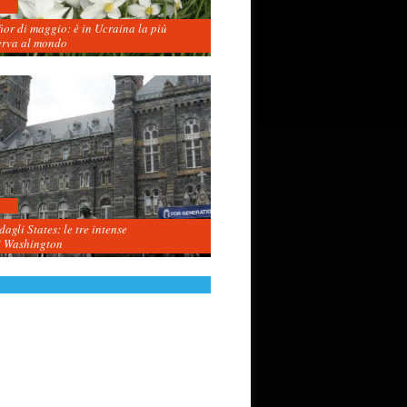
fior di maggio: è in Ucraina la più
erva al mondo
agli States: le tre intense
i Washington