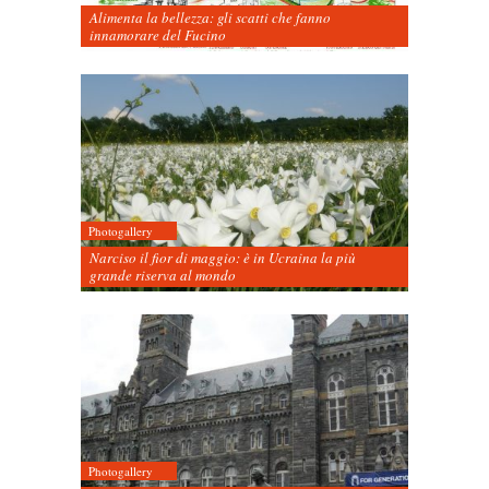
Alimenta la bellezza: gli scatti che fanno
innamorare del Fucino
Photogallery
Narciso il fior di maggio: è in Ucraina la più
grande riserva al mondo
Photogallery