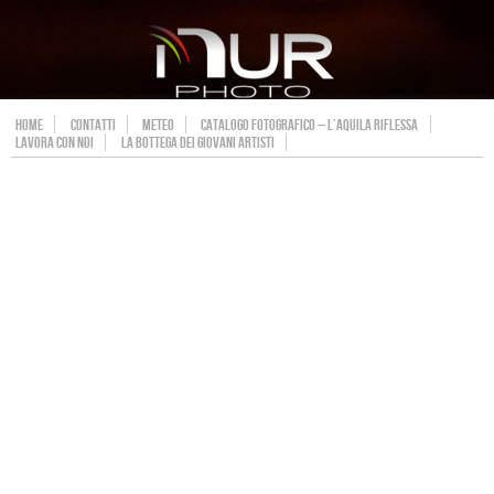
HOME
CONTATTI
METEO
CATALOGO FOTOGRAFICO – L’AQUILA RIFLESSA
LAVORA CON NOI
LA BOTTEGA DEI GIOVANI ARTISTI