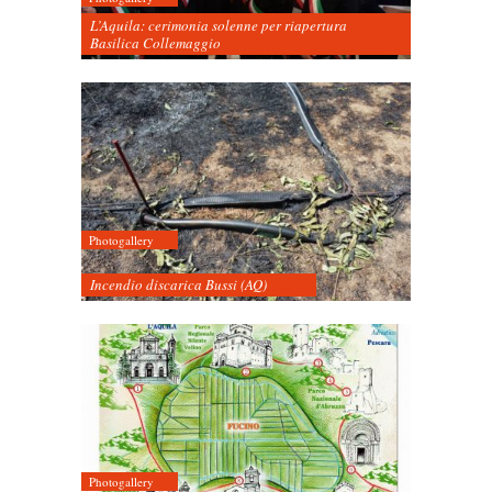
L’Aquila: cerimonia solenne per riapertura
Basilica Collemaggio
Photogallery
Incendio discarica Bussi (AQ)
Photogallery