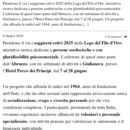
Prendono il via i soggiorni estivi 2025 della Lega del Filo d’Oro, iniziativa
storica dedicata a persone sordocieche e con pluridisabilità psicosensoriale.
L’edizione di quest’anno parte dall’Abruzzo, con tre settimane di attività a
Giulianova, presso l’Hotel Parco dei Principi, dal 7 al 28 giugno. Un progetto
che affonda le radici nel 1964, anno di fondazione […]
6 Giugno 2025
0 Commenti
|
soggiorni estivi 2025
Lega del Filo d’Oro
Prendono il via i
della
,
persone sordocieche e con
iniziativa storica dedicata a
pluridisabilità psicosensoriale
. L’edizione di quest’anno parte
Abruzzo
Giulianova
dall’
, con tre settimane di attività a
, presso
Hotel Parco dei Principi
7 al 28 giugno
l’
, dal
.
1964
Un progetto che affonda le radici nel
, anno di fondazione
dell’Ente, e che da oltre sessant’anni rappresenta un’occasione unica
socializzazione, svago e crescita personale
di
per chi vive
condizioni complesse. I partecipanti, provenienti da tutta Italia,
volontari e personale
vivranno esperienze inclusive affiancati da
specializzato
, con attività pensate per valorizzare le autonomie e il
benessere individuale.