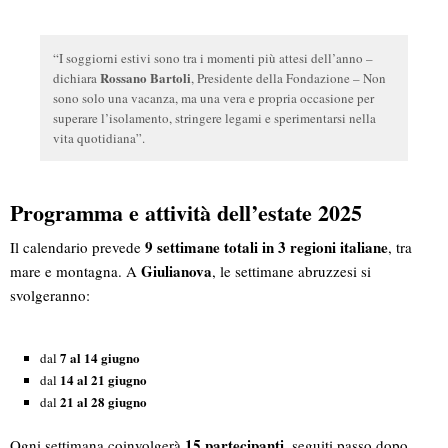
“I soggiorni estivi sono tra i momenti più attesi dell’anno –
Rossano Bartoli
dichiara
, Presidente della Fondazione – Non
sono solo una vacanza, ma una vera e propria occasione per
superare l’isolamento, stringere legami e sperimentarsi nella
vita quotidiana”.
Programma e attività dell’estate 2025
9 settimane totali in 3 regioni italiane
Il calendario prevede
, tra
Giulianova
mare e montagna. A
, le settimane abruzzesi si
svolgeranno:
7 al 14 giugno
dal
14 al 21 giugno
dal
21 al 28 giugno
dal
15 partecipanti
Ogni settimana coinvolgerà
, seguiti passo dopo