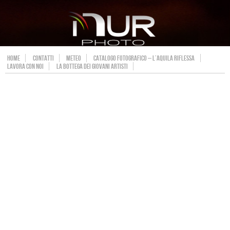
HOME
CONTATTI
METEO
CATALOGO FOTOGRAFICO – L’AQUILA RIFLESSA
LAVORA CON NOI
LA BOTTEGA DEI GIOVANI ARTISTI