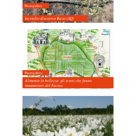
Photogallery
Incendio discarica Bussi (AQ)
Photogallery
Alimenta la bellezza: gli scatti che fanno
innamorare del Fucino