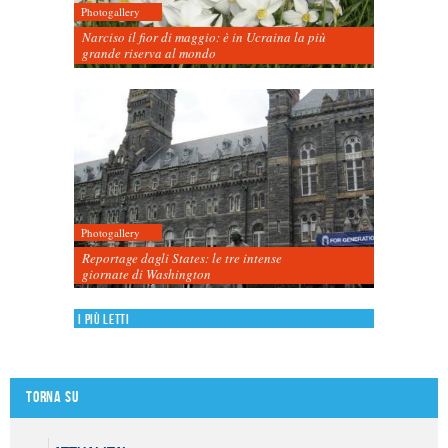
Photogallery
Narciso il fior di maggio: è in Ucraina la più
grande riserva al mondo
Photogallery
Reportage dagli States: le tre intense
giornate di Washington
I più letti
Torna su