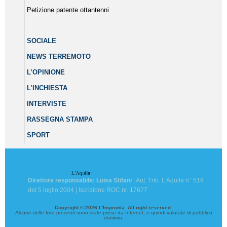
Petizione patente ottantenni
SOCIALE
NEWS TERREMOTO
L’OPINIONE
L’INCHIESTA
INTERVISTE
RASSEGNA STAMPA
SPORT
Direttore responsabile: Luisa Stifani
| Aut. Trib. L'Aquila n° 519
del 5 luglio 2004 | Iscrizione ROC nr. 17677
Copyright © 2026 L'Impronta. All right reserved.
Alcune delle foto presenti sono state prese da Internet, e quindi valutate di pubblico
dominio.