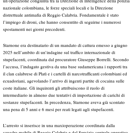
un’operazione congiunta tra la Direzione di Intelligence della polizia
nazionale colombiana, le forze speciali locali e la Direzione
distrettuale antimafia di Reggio Calabria. Fondamentale è stato
l’impiego di droni, che hanno consentito di seguirne i numerosi
spostamenti nei giorni precedenti.
Starnone era destinatario di un mandato di cattura emesso a giugno
2025 nell’ambito di un’indagine sul traffico internazionale di
stupefacenti, coordinata dal procuratore Giuseppe Borrelli. Secondo
l’accusa, l’indagato gestiva da una base sudamericana i rapporti tra
il clan calabrese di Platì e i cartelli di narcotrafficanti colombiani ed
ecuadoriani, agevolando l’arrivo di ingenti partite di cocaina sulle
coste italiane. Gli inquirenti gli attribuiscono il ruolo di
intermediario in almeno due tentativi di importazione di carichi di
sostanze stupefacenti. In precedenza, Starnone aveva già scontato
una pena di 5 anni e 6 mesi per reati legati agli stupefacenti.
L’arresto si inserisce in una maxi­operazione coordinata dalla
squadra mobile di Reggio Calabria e dal Servizio centrale operativo