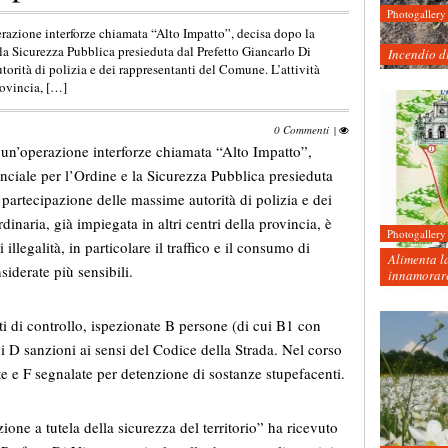
Photogallery
perazione interforze chiamata “Alto Impatto”, decisa dopo la
la Sicurezza Pubblica presieduta dal Prefetto Giancarlo Di
Incendio d
orità di polizia e dei rappresentanti del Comune. L’attività
provincia, […]
0 Commenti
|
a un’operazione interforze chiamata “Alto Impatto”,
nciale per l’Ordine e la Sicurezza Pubblica presieduta
partecipazione delle massime autorità di polizia e dei
dinaria, già impiegata in altri centri della provincia, è
Photogallery
illegalità, in particolare il traffico e il consumo di
Alimenta la
iderate più sensibili.
innamorare
osti di controllo, ispezionate B persone (di cui B1 con
di D sanzioni ai sensi del Codice della Strada. Nel corso
te e F segnalate per detenzione di sostanze stupefacenti.
zione a tutela della sicurezza del territorio” ha ricevuto