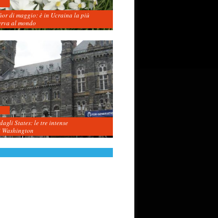
fior di maggio: è in Ucraina la più
erva al mondo
agli States: le tre intense
i Washington