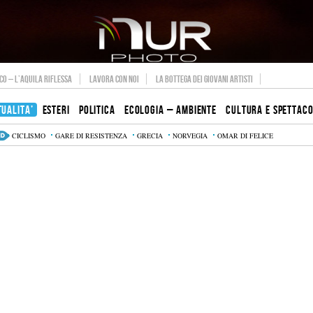
O – L’AQUILA RIFLESSA
LAVORA CON NOI
LA BOTTEGA DEI GIOVANI ARTISTI
TUALITA’
ESTERI
POLITICA
ECOLOGIA – AMBIENTE
CULTURA E SPETTAC
CICLISMO
GARE DI RESISTENZA
GRECIA
NORVEGIA
OMAR DI FELICE