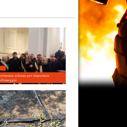
cerimonia solenne per riapertura
ollemaggio