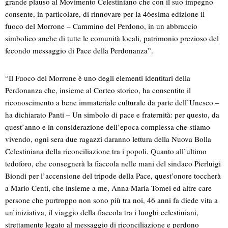
grande plauso al Movimento Celestiniano che con il suo impegno
consente, in particolare, di rinnovare per la 46esima edizione il
fuoco del Morrone – Cammino del Perdono, in un abbraccio
simbolico anche di tutte le comunità locali, patrimonio prezioso del
fecondo messaggio di Pace della Perdonanza”.
“Il Fuoco del Morrone è uno degli elementi identitari della
Perdonanza che, insieme al Corteo storico, ha consentito il
riconoscimento a bene immateriale culturale da parte dell’Unesco –
ha dichiarato Panti – Un simbolo di pace e fraternità: per questo, da
quest’anno e in considerazione dell’epoca complessa che stiamo
vivendo, ogni sera due ragazzi daranno lettura della Nuova Bolla
Celestiniana della riconciliazione tra i popoli. Quanto all’ultimo
tedoforo, che consegnerà la fiaccola nelle mani del sindaco Pierluigi
Biondi per l’accensione del tripode della Pace, quest’onore toccherà
a Mario Centi, che insieme a me, Anna Maria Tomei ed altre care
persone che purtroppo non sono più tra noi, 46 anni fa diede vita a
un’iniziativa, il viaggio della fiaccola tra i luoghi celestiniani,
strettamente legato al messaggio di riconciliazione e perdono