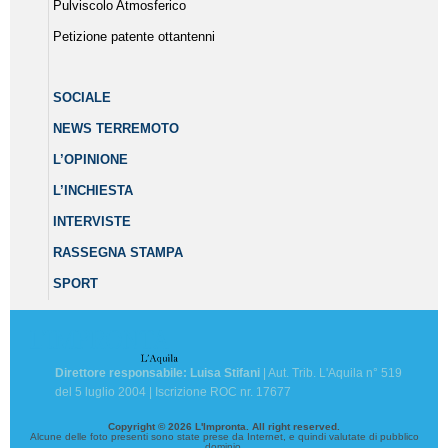
Pulviscolo Atmosferico
Petizione patente ottantenni
SOCIALE
NEWS TERREMOTO
L’OPINIONE
L’INCHIESTA
INTERVISTE
RASSEGNA STAMPA
SPORT
Direttore responsabile: Luisa Stifani
| Aut. Trib. L'Aquila n° 519
del 5 luglio 2004 | Iscrizione ROC nr. 17677
Copyright © 2026 L'Impronta. All right reserved.
Alcune delle foto presenti sono state prese da Internet, e quindi valutate di pubblico
dominio.