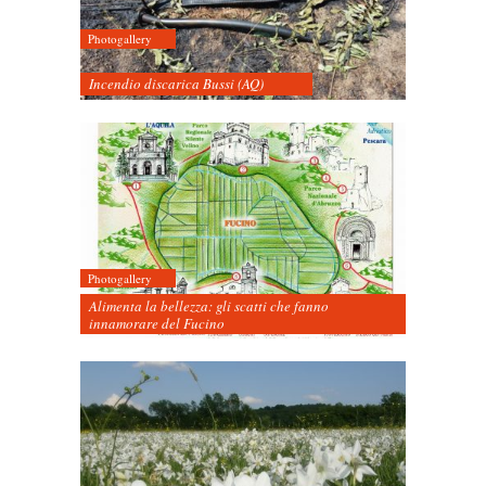
Photogallery
Incendio discarica Bussi (AQ)
Photogallery
Alimenta la bellezza: gli scatti che fanno
innamorare del Fucino