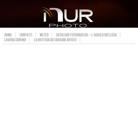
HOME
CONTATTI
METEO
CATALOGO FOTOGRAFICO – L’AQUILA RIFLESSA
LAVORA CON NOI
LA BOTTEGA DEI GIOVANI ARTISTI