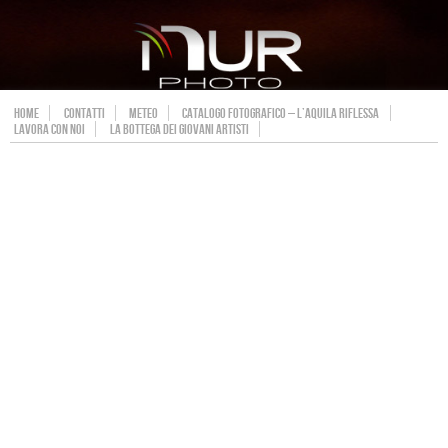
HOME
CONTATTI
METEO
CATALOGO FOTOGRAFICO – L’AQUILA RIFLESSA
LAVORA CON NOI
LA BOTTEGA DEI GIOVANI ARTISTI