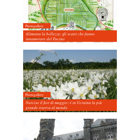
Photogallery
Alimenta la bellezza: gli scatti che fanno
innamorare del Fucino
Photogallery
Narciso il fior di maggio: è in Ucraina la più
grande riserva al mondo