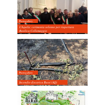
Photogallery
L’Aquila: cerimonia solenne per riapertura
Basilica Collemaggio
Photogallery
Incendio discarica Bussi (AQ)