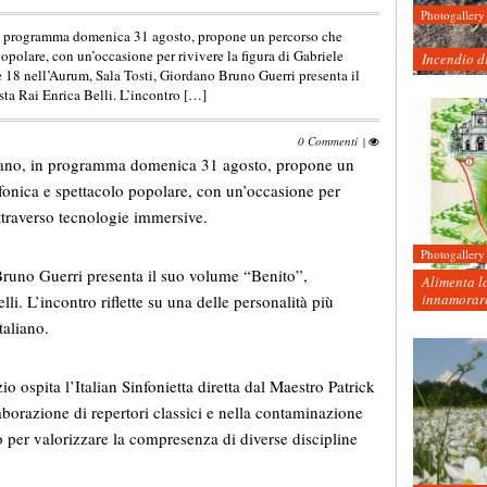
Photogallery
in programma domenica 31 agosto, propone un percorso che
popolare, con un’occasione per rivivere la figura di Gabriele
Incendio d
 18 nell’Aurum, Sala Tosti, Giordano Bruno Guerri presenta il
ta Rai Enrica Belli. L’incontro […]
0 Commenti
|
ziano, in programma domenica 31 agosto, propone un
nfonica e spettacolo popolare, con un’occasione per
ttraverso tecnologie immersive.
Photogallery
Bruno Guerri presenta il suo volume “Benito”,
Alimenta la
innamorare
li. L’incontro riflette su una delle personalità più
taliano.
o ospita l’Italian Sinfonietta diretta dal Maestro Patrick
borazione di repertori classici e nella contaminazione
per valorizzare la compresenza di diverse discipline