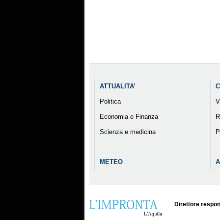
ATTUALITA’
C
Politica
V
Economia e Finanza
R
Scienza e medicina
P
METEO
A
Direttore respon