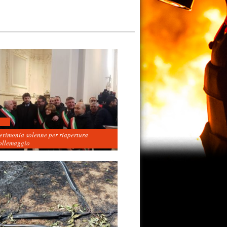
cerimonia solenne per riapertura
ollemaggio