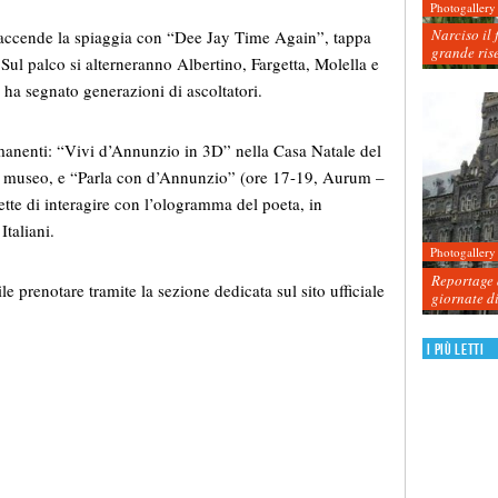
Photogallery
Narciso il 
accende la spiaggia con “Dee Jay Time Again”, tappa
grande ris
Sul palco si alterneranno Albertino, Fargetta, Molella e
e ha segnato generazioni di ascoltatori.
ermanenti: “Vivi d’Annunzio in 3D” nella Casa Natale del
del museo, e “Parla con d’Annunzio” (ore 17-19, Aurum –
tte di interagire con l’ologramma del poeta, in
Italiani.
Photogallery
Reportage d
e prenotare tramite la sezione dedicata sul sito ufficiale
giornate d
I più letti