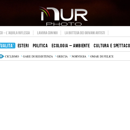
O – L’AQUILA RIFLESSA
LAVORA CON NOI
LA BOTTEGA DEI GIOVANI ARTISTI
TUALITA’
ESTERI
POLITICA
ECOLOGIA – AMBIENTE
CULTURA E SPETTAC
CICLISMO
GARE DI RESISTENZA
GRECIA
NORVEGIA
OMAR DI FELICE