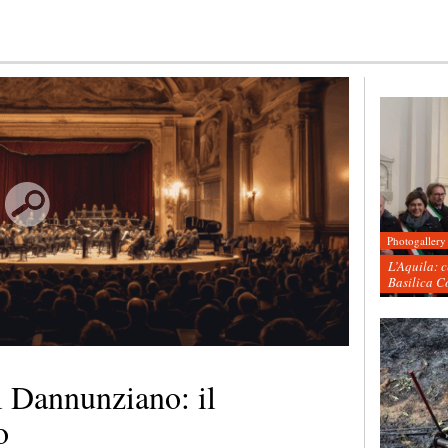
Photogallery
L’Aquila: 
Basilica C
l Dannunziano: il
o