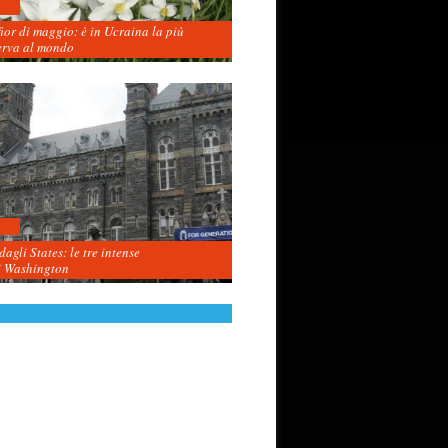
fior di maggio: è in Ucraina la più
erva al mondo
agli States: le tre intense
i Washington