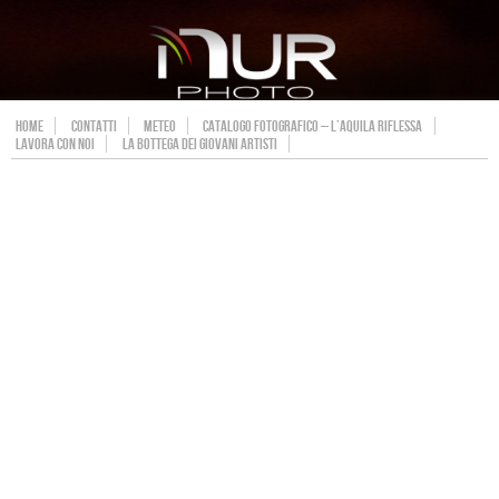
HOME
CONTATTI
METEO
CATALOGO FOTOGRAFICO – L’AQUILA RIFLESSA
LAVORA CON NOI
LA BOTTEGA DEI GIOVANI ARTISTI