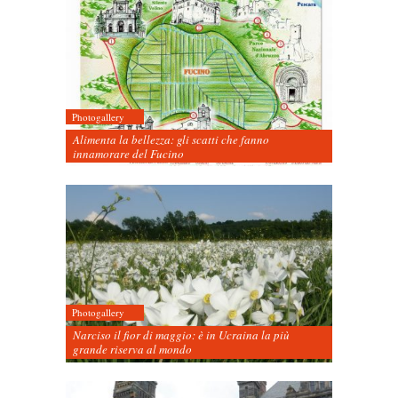
Photogallery
Alimenta la bellezza: gli scatti che fanno
innamorare del Fucino
Photogallery
Narciso il fior di maggio: è in Ucraina la più
grande riserva al mondo