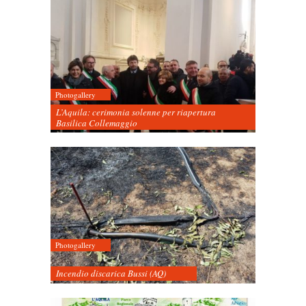
Photogallery
L’Aquila: cerimonia solenne per riapertura
Basilica Collemaggio
Photogallery
Incendio discarica Bussi (AQ)