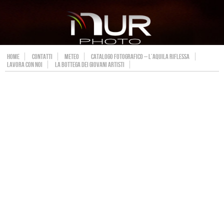
HOME
CONTATTI
METEO
CATALOGO FOTOGRAFICO – L’AQUILA RIFLESSA
LAVORA CON NOI
LA BOTTEGA DEI GIOVANI ARTISTI