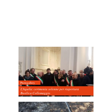
Photogallery
L’Aquila: cerimonia solenne per riapertura
Basilica Collemaggio