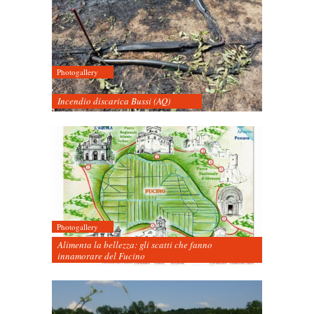
Photogallery
Incendio discarica Bussi (AQ)
Photogallery
Alimenta la bellezza: gli scatti che fanno
innamorare del Fucino