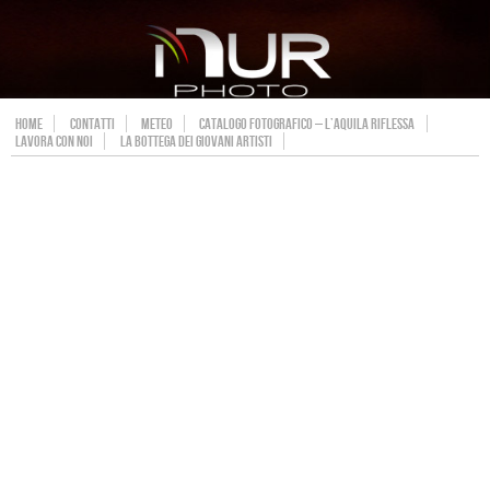
HOME
CONTATTI
METEO
CATALOGO FOTOGRAFICO – L’AQUILA RIFLESSA
LAVORA CON NOI
LA BOTTEGA DEI GIOVANI ARTISTI