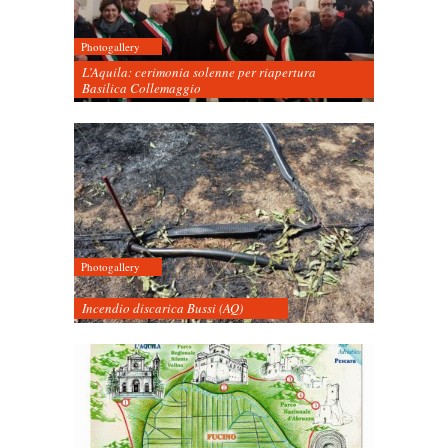
Photogallery
L’Aquila: cerimonia solenne per riapertura
Basilica Collemaggio
Photogallery
Incendio discarica Bussi (AQ)