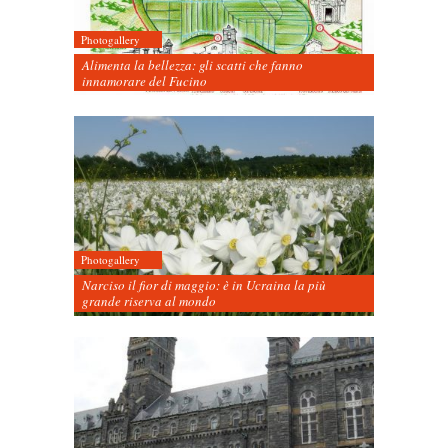
Photogallery
Alimenta la bellezza: gli scatti che fanno
innamorare del Fucino
Photogallery
Narciso il fior di maggio: è in Ucraina la più
grande riserva al mondo