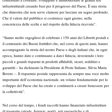
contribuito a costruire, sviluppare e ammodernare le grandi reti
infrastrutturali creando basi per il progresso del Paese. È una storia
che dimostra che non serve clamore per lasciare un segno profondo.
Che il valore del pubblico si costruisce ogni giorno, nella
concretezza delle scelte e nel rispetto della fiducia ricevuta”.
“Siamo molto orgogliosi di celebrare i 150 anni dei Libretti postali e
il centenario dei Buoni fruttiferi che, nel corso di questi anni, hanno
accompagnato la storia del nostro Paese e degli italiani che, in ogni
epoca, hanno dato e continuano a darci fiducia, investendo i loro
piccoli e grandi risparmi in prodotti affidabili, sicuri, redditizi e
garantiti – ha dichiarato la Presidente di Poste Italiane, Silvia Maria
Rovere –. Il risparmio postale rappresenta da sempre una voce molto
importante dell’economia nazionale, un volano fondamentale per lo
sviluppo del Paese che ha creato e continuerà a creare benessere per
la collettività”.
Nel corso del tempo, i fondi raccolti hanno finanziato infrastrutture
di trasporto (strade, ferrovie, porti), reti energetiche e di