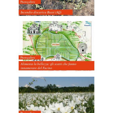
Photogallery
Incendio discarica Bussi (AQ)
Photogallery
Alimenta la bellezza: gli scatti che fanno
innamorare del Fucino
Photogallery