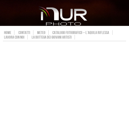
HOME
CONTATTI
METEO
CATALOGO FOTOGRAFICO – L’AQUILA RIFLESSA
LAVORA CON NOI
LA BOTTEGA DEI GIOVANI ARTISTI