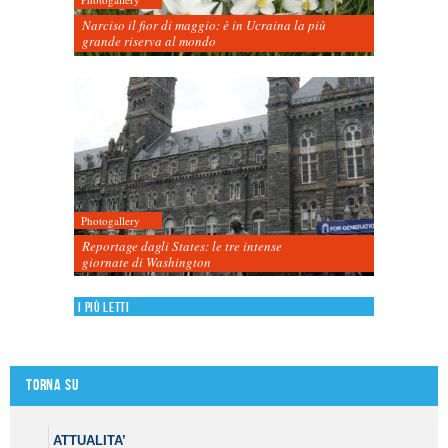
Narciso il fior di maggio: è in Ucraina la più
grande riserva al mondo
Photogallery
Reportage dagli States: le tre intense
giornate di Washington
I più letti
Torna su
ATTUALITA’