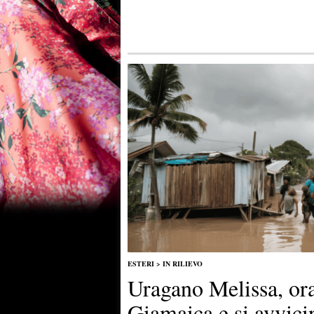
ESTERI
>
IN RILIEVO
Uragano Melissa, ora 
Giamaica e si avvici