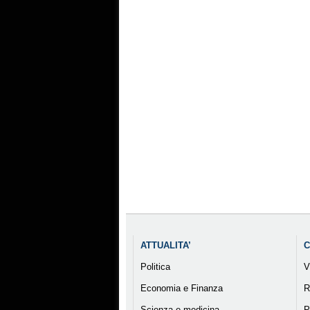
ATTUALITA’
C
Politica
V
Economia e Finanza
R
Scienza e medicina
P