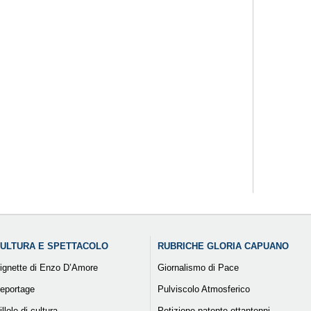
ULTURA E SPETTACOLO
RUBRICHE GLORIA CAPUANO
ignette di Enzo D’Amore
Giornalismo di Pace
eportage
Pulviscolo Atmosferico
illole di cultura
Petizione patente ottantenni