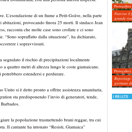
Photogallery
Narciso il 
ave. L’esondazione di un fiume a Petit-Goâve, nella parte
grande ris
i abitazioni, provocando finora 25 morti. Il sindaco Jean
ss, racconta che molte case sono crollate e ci sono
e. “Sono sopraffatto dalla situazione”, ha dichiarato,
occorrere i sopravvissuti.
a segnalato il rischio di precipitazioni localmente
o a quattro metri di altezza lungo le coste giamaicane.
Photogallery
ni potrebbero estendersi e perdurare.
Reportage d
giornate d
no Unito si è detto pronto a offrire assistenza umanitaria,
ration sta predisponendo l’invio di generatori, tende,
I più letti
e Barbados.
ggiare la popolazione trasmettendo brani reggae, tra cui
ta. Il cantante ha intonato “Resisti, Giamaica”