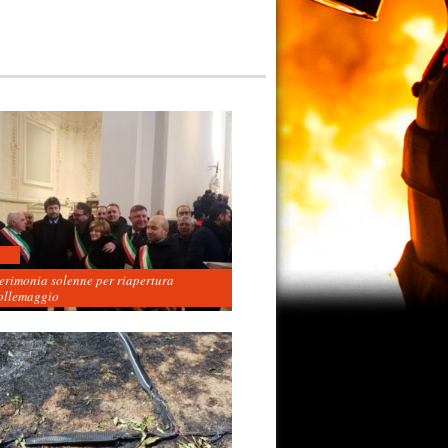
cerimonia solenne per riapertura
ollemaggio