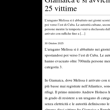
25 vittime
L’uragano Melissa si è abbattuto nei giorni scors
poi verso l’est di Cuba. Le autorità cubane, sec
persone mentre la tempesta veniva declassata dall
arrivato con raffiche fino a […]
30 Ottobre 2025
L’uragano Melissa si è abbattuto nei giorni
spostandosi poi verso l’est di Cuba. Le au
hanno evacuato oltre 700mila persone mentr
categoria 3.
In Giamaica, dove Melissa è arrivato con ra
più basse mai registrate nell’Atlantico, son
rifugi. Il primo ministro Andrew Holness ha
in grado di resistere a un uragano di cate
senza elettricità e le autorità definiscono
almeno dieci vittime fra Giamaica e Repu