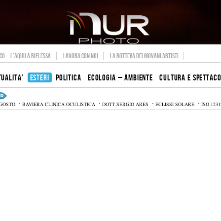
O – L’AQUILA RIFLESSA
LAVORA CON NOI
LA BOTTEGA DEI GIOVANI ARTISTI
TUALITA’
ESTERI
POLITICA
ECOLOGIA – AMBIENTE
CULTURA E SPETTAC
AGOSTO
BAVIERA CLINICA OCULISTICA
DOTT SERGIO ARES
ECLISSI SOLARE
ISO 1231