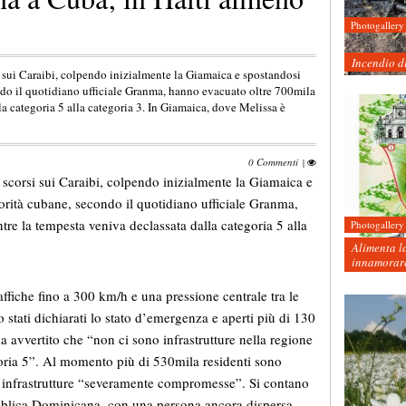
Photogallery
Incendio d
i sui Caraibi, colpendo inizialmente la Giamaica e spostandosi
ondo il quotidiano ufficiale Granma, hanno evacuato oltre 700mila
a categoria 5 alla categoria 3. In Giamaica, dove Melissa è
0 Commenti
|
 scorsi sui Caraibi, colpendo inizialmente la Giamaica e
torità cubane, secondo il quotidiano ufficiale Granma,
e la tempesta veniva declassata dalla categoria 5 alla
Photogallery
Alimenta la
innamorare
ffiche fino a 300 km/h e una pressione centrale tra le
o stati dichiarati lo stato d’emergenza e aperti più di 130
 avvertito che “non ci sono infrastrutture nella regione
goria 5”. Al momento più di 530mila residenti sono
 le infrastrutture “severamente compromesse”. Si contano
bblica Dominicana, con una persona ancora dispersa.