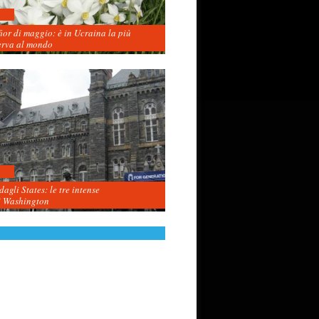
fior di maggio: è in Ucraina la più
erva al mondo
agli States: le tre intense
i Washington