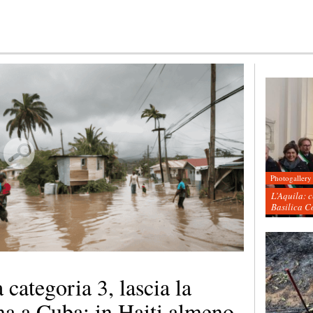
Photogallery
L’Aquila: 
Basilica C
categoria 3, lascia la
na a Cuba; in Haiti almeno