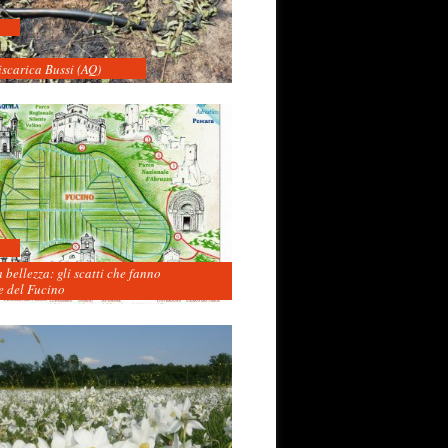
iscarica Bussi (AQ)
 bellezza: gli scatti che fanno
 del Fucino