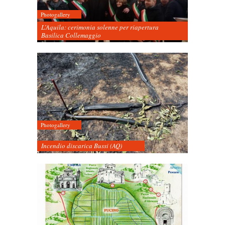
Photogallery
L’Aquila: cerimonia solenne per riapertura
Basilica Collemaggio
Photogallery
Incendio discarica Bussi (AQ)