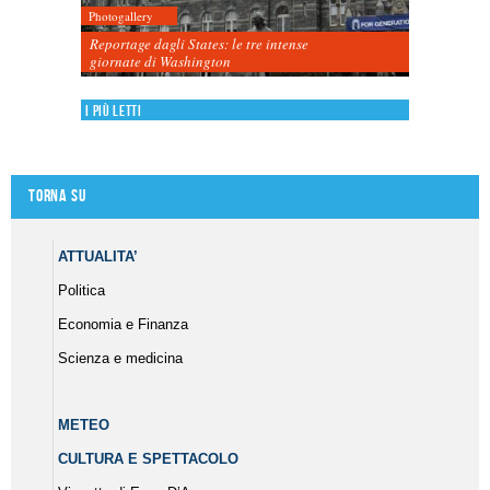
Photogallery
Reportage dagli States: le tre intense
giornate di Washington
I più letti
Torna su
ATTUALITA’
Politica
Economia e Finanza
Scienza e medicina
METEO
CULTURA E SPETTACOLO