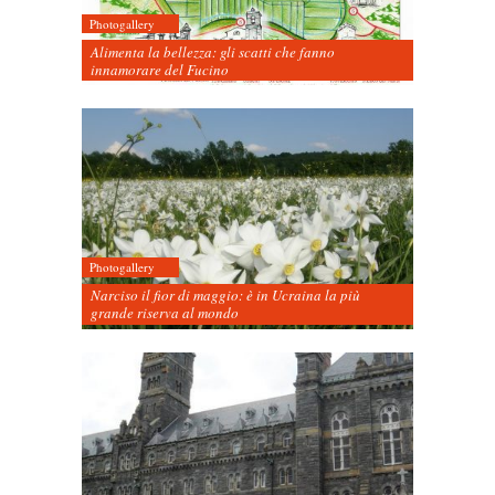
Photogallery
Alimenta la bellezza: gli scatti che fanno
innamorare del Fucino
Photogallery
Narciso il fior di maggio: è in Ucraina la più
grande riserva al mondo