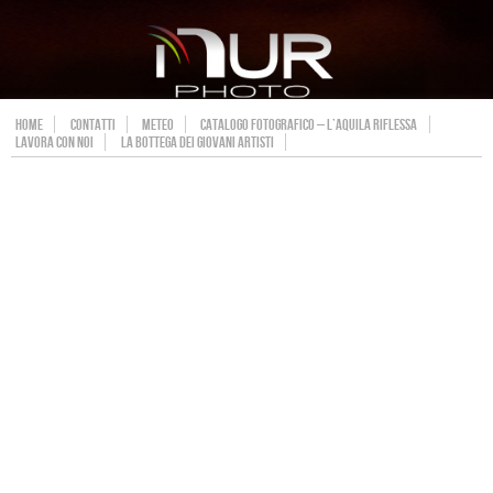
HOME
CONTATTI
METEO
CATALOGO FOTOGRAFICO – L’AQUILA RIFLESSA
LAVORA CON NOI
LA BOTTEGA DEI GIOVANI ARTISTI