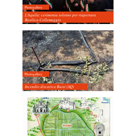
Photogallery
L’Aquila: cerimonia solenne per riapertura
Basilica Collemaggio
Photogallery
Incendio discarica Bussi (AQ)