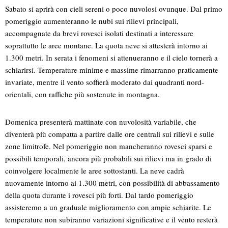
Sabato si aprirà con cieli sereni o poco nuvolosi ovunque. Dal primo
pomeriggio aumenteranno le nubi sui rilievi principali,
accompagnate da brevi rovesci isolati destinati a interessare
soprattutto le aree montane. La quota neve si attesterà intorno ai
1.300 metri. In serata i fenomeni si attenueranno e il cielo tornerà a
schiarirsi. Temperature minime e massime rimarranno praticamente
invariate, mentre il vento soffierà moderato dai quadranti nord-
orientali, con raffiche più sostenute in montagna.
Domenica presenterà mattinate con nuvolosità variabile, che
diventerà più compatta a partire dalle ore centrali sui rilievi e sulle
zone limitrofe. Nel pomeriggio non mancheranno rovesci sparsi e
possibili temporali, ancora più probabili sui rilievi ma in grado di
coinvolgere localmente le aree sottostanti. La neve cadrà
nuovamente intorno ai 1.300 metri, con possibilità di abbassamento
della quota durante i rovesci più forti. Dal tardo pomeriggio
assisteremo a un graduale miglioramento con ampie schiarite. Le
temperature non subiranno variazioni significative e il vento resterà