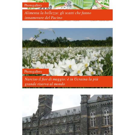
Photogallery
Alimenta la bellezza: gli scatti che fanno
innamorare del Fucino
Photogallery
Narciso il fior di maggio: è in Ucraina la più
grande riserva al mondo