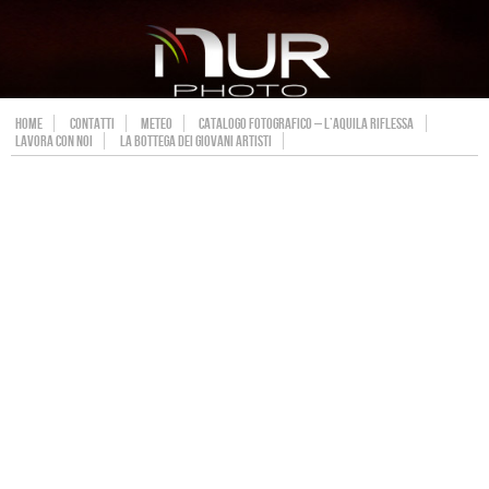
HOME
CONTATTI
METEO
CATALOGO FOTOGRAFICO – L’AQUILA RIFLESSA
LAVORA CON NOI
LA BOTTEGA DEI GIOVANI ARTISTI