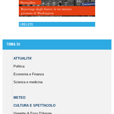
Photogallery
Reportage dagli States: le tre intense
giornate di Washington
I più letti
Torna su
ATTUALITA’
Politica
Economia e Finanza
Scienza e medicina
METEO
CULTURA E SPETTACOLO
Vignette di Enzo D’Amore