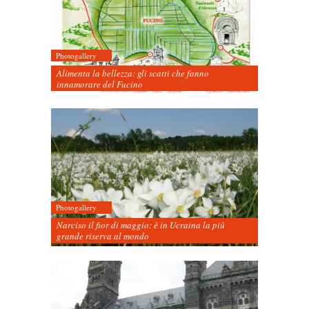
Photogallery
Alimenta la bellezza: gli scatti che fanno
innamorare del Fucino
Photogallery
Narciso il fior di maggio: è in Ucraina la più
grande riserva al mondo