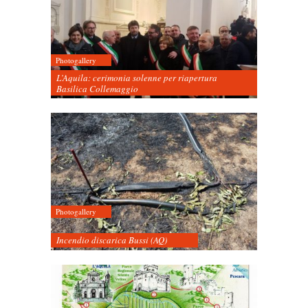
Photogallery
L’Aquila: cerimonia solenne per riapertura
Basilica Collemaggio
Photogallery
Incendio discarica Bussi (AQ)