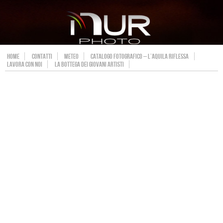
HOME
CONTATTI
METEO
CATALOGO FOTOGRAFICO – L’AQUILA RIFLESSA
LAVORA CON NOI
LA BOTTEGA DEI GIOVANI ARTISTI