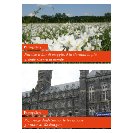
Photogallery
Narciso il fior di maggio: è in Ucraina la più
grande riserva al mondo
Photogallery
Reportage dagli States: le tre intense
giornate di Washington