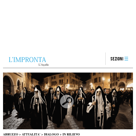
Sezioni
ABRUZZO
>
ATTUALITA'
>
DIALOGO
>
IN RILIEVO