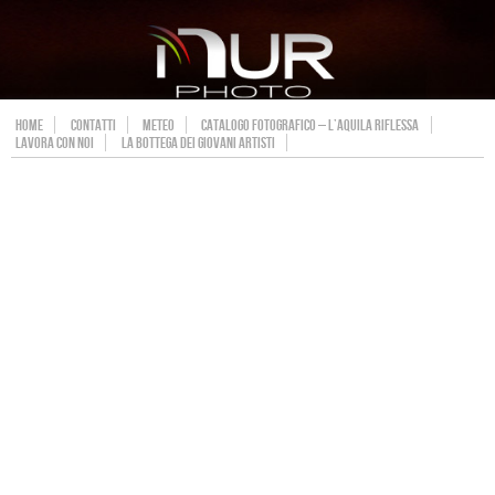
HOME
CONTATTI
METEO
CATALOGO FOTOGRAFICO – L’AQUILA RIFLESSA
LAVORA CON NOI
LA BOTTEGA DEI GIOVANI ARTISTI