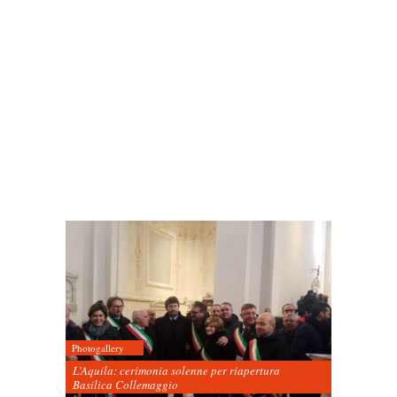
Photogallery
L’Aquila: cerimonia solenne per riapertura
Basilica Collemaggio