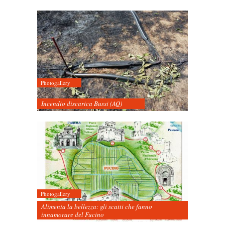
Photogallery
Incendio discarica Bussi (AQ)
Photogallery
Alimenta la bellezza: gli scatti che fanno
innamorare del Fucino