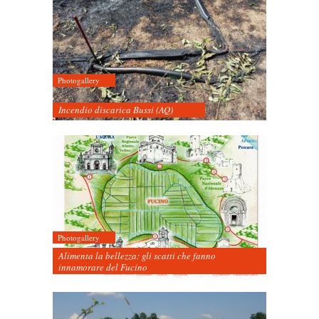
Photogallery
Incendio discarica Bussi (AQ)
Photogallery
Alimenta la bellezza: gli scatti che fanno
innamorare del Fucino