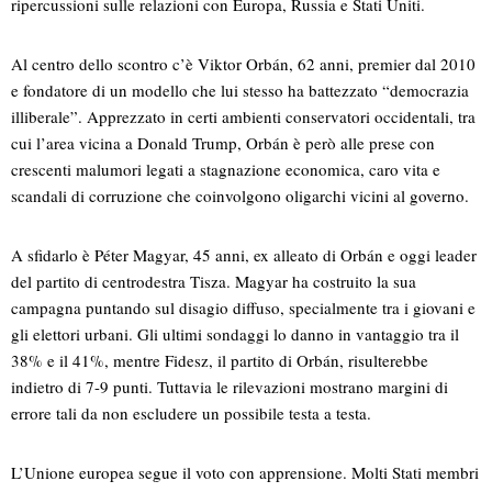
ripercussioni sulle relazioni con Europa, Russia e Stati Uniti.
Al centro dello scontro c’è Viktor Orbán, 62 anni, premier dal 2010
e fondatore di un modello che lui stesso ha battezzato “democrazia
illiberale”. Apprezzato in certi ambienti conservatori occidentali, tra
cui l’area vicina a Donald Trump, Orbán è però alle prese con
crescenti malumori legati a stagnazione economica, caro vita e
scandali di corruzione che coinvolgono oligarchi vicini al governo.
A sfidarlo è Péter Magyar, 45 anni, ex alleato di Orbán e oggi leader
del partito di centrodestra Tisza. Magyar ha costruito la sua
campagna puntando sul disagio diffuso, specialmente tra i giovani e
gli elettori urbani. Gli ultimi sondaggi lo danno in vantaggio tra il
38% e il 41%, mentre Fidesz, il partito di Orbán, risulterebbe
indietro di 7-9 punti. Tuttavia le rilevazioni mostrano margini di
errore tali da non escludere un possibile testa a testa.
L’Unione europea segue il voto con apprensione. Molti Stati membri