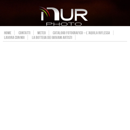
HOME
CONTATTI
METEO
CATALOGO FOTOGRAFICO – L’AQUILA RIFLESSA
LAVORA CON NOI
LA BOTTEGA DEI GIOVANI ARTISTI