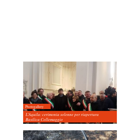
Photogallery
L’Aquila: cerimonia solenne per riapertura
Basilica Collemaggio