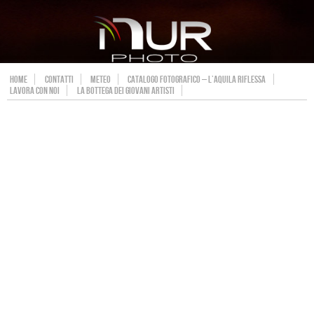
HOME
CONTATTI
METEO
CATALOGO FOTOGRAFICO – L’AQUILA RIFLESSA
LAVORA CON NOI
LA BOTTEGA DEI GIOVANI ARTISTI