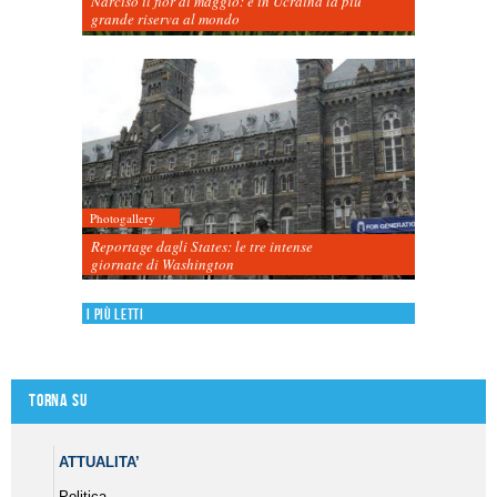
Narciso il fior di maggio: è in Ucraina la più
grande riserva al mondo
Photogallery
Reportage dagli States: le tre intense
giornate di Washington
I più letti
Torna su
ATTUALITA’
Politica