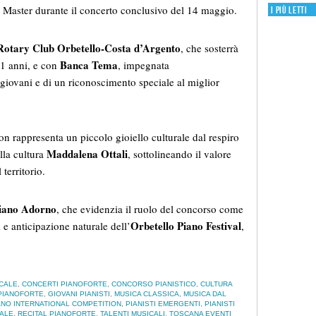
ia Master durante il concerto conclusivo del 14 maggio.
I più letti
Rotary Club Orbetello-Costa d’Argento
, che sosterrà
Banca Tema
21 anni, e con
, impegnata
 giovani e di un riconoscimento speciale al miglior
n rappresenta un piccolo gioiello culturale dal respiro
Maddalena Ottali
lla cultura
, sottolineando il valore
territorio.
iano Adorno
, che evidenzia il ruolo del concorso come
Orbetello Piano Festival
 e anticipazione naturale dell’
,
CALE
,
CONCERTI PIANOFORTE
,
CONCORSO PIANISTICO
,
CULTURA
 PIANOFORTE
,
GIOVANI PIANISTI
,
MUSICA CLASSICA
,
MUSICA DAL
NO INTERNATIONAL COMPETITION
,
PIANISTI EMERGENTI
,
PIANISTI
NALE
,
RECITAL PIANOFORTE
,
TALENTI MUSICALI
,
TOSCANA EVENTI