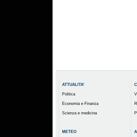
ATTUALITA’
C
Politica
V
Economia e Finanza
R
Scienza e medicina
P
METEO
A