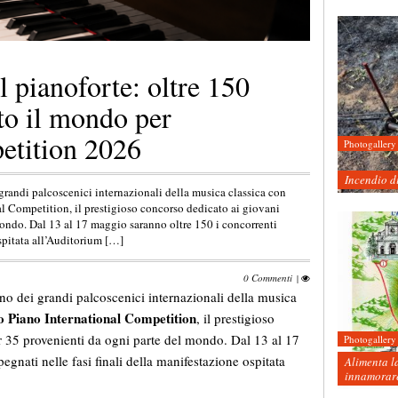
l pianoforte: oltre 150
tto il mondo per
etition 2026
Photogallery
Incendio d
 grandi palcoscenici internazionali della musica classica con
al Competition, il prestigioso concorso dedicato ai giovani
mondo. Dal 13 al 17 maggio saranno oltre 150 i concorrenti
ospitata all’Auditorium […]
0 Commenti
|
no dei grandi palcoscenici internazionali della musica
o Piano International Competition
, il prestigioso
r 35 provenienti da ogni parte del mondo. Dal 13 al 17
Photogallery
gnati nelle fasi finali della manifestazione ospitata
Alimenta la
innamorare