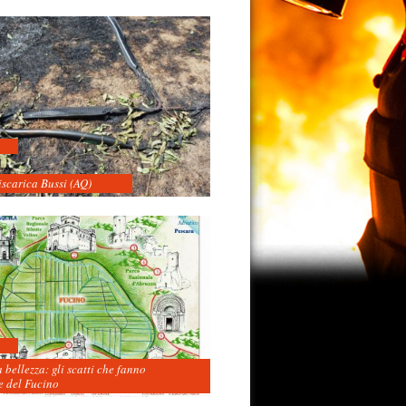
iscarica Bussi (AQ)
 bellezza: gli scatti che fanno
 del Fucino