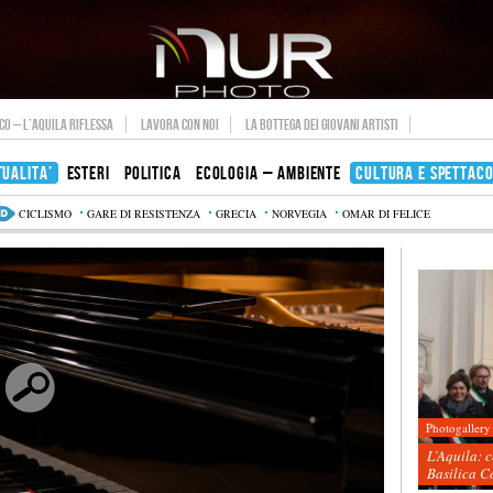
O – L’AQUILA RIFLESSA
LAVORA CON NOI
LA BOTTEGA DEI GIOVANI ARTISTI
TUALITA’
ESTERI
POLITICA
ECOLOGIA – AMBIENTE
CULTURA E SPETTAC
CICLISMO
GARE DI RESISTENZA
GRECIA
NORVEGIA
OMAR DI FELICE
Photogallery
L’Aquila: 
Basilica C