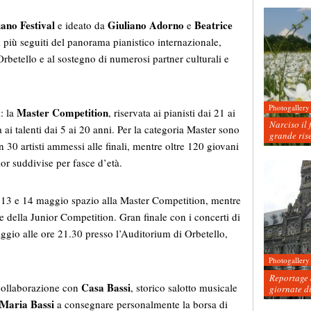
iano Festival
Giuliano Adorno
Beatrice
e ideato da
e
i più seguiti del panorama pianistico internazionale,
rbetello e al sostegno di numerosi partner culturali e
Photogallery
Master Competition
: la
, riservata ai pianisti dai 21 ai
Narciso il 
a ai talenti dai 5 ai 20 anni. Per la categoria Master sono
grande ris
 30 artisti ammessi alle finali, mentre oltre 120 giovani
ior suddivise per fasce d’età.
l 13 e 14 maggio spazio alla Master Competition, mentre
 della Junior Competition. Gran finale con i concerti di
gio alle ore 21.30 presso l’Auditorium di Orbetello,
Photogallery
Reportage d
Casa Bassi
 collaborazione con
, storico salotto musicale
giornate d
Maria Bassi
a consegnare personalmente la borsa di