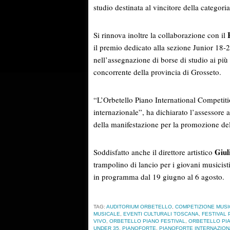
studio destinata al vincitore della categor
Si rinnova inoltre la collaborazione con il
il premio dedicato alla sezione Junior 18-
nell’assegnazione di borse di studio ai più
concorrente della provincia di Grosseto.
“L’Orbetello Piano International Competitio
internazionale”, ha dichiarato l’assessore a
della manifestazione per la promozione del 
Giul
Soddisfatto anche il direttore artistico
trampolino di lancio per i giovani musicisti
in programma dal 19 giugno al 6 agosto.
TAG:
AUDITORIUM ORBETELLO
,
COMPETIZIONE MUSI
MUSICALE
,
EVENTI CULTURALI TOSCANA
,
FESTIVAL
VIVO
,
ORBETELLO PIANO FESTIVAL
,
ORBETELLO PIA
UNDER 35
,
PIANOFORTE
,
PIANOFORTE INTERNAZIO