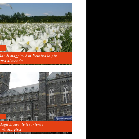
fior di maggio: è in Ucraina la più
erva al mondo
agli States: le tre intense
i Washington