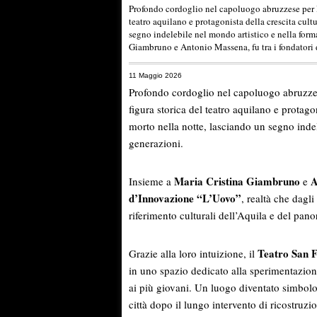
Profondo cordoglio nel capoluogo abruzzese per l
teatro aquilano e protagonista della crescita cultu
segno indelebile nel mondo artistico e nella form
Giambruno e Antonio Massena, fu tra i fondatori
11 Maggio 2026
Profondo cordoglio nel capoluogo abruzze
figura storica del teatro aquilano e protagon
morto nella notte, lasciando un segno indel
generazioni.
Maria Cristina Giambruno
A
Insieme a
e
d’Innovazione “L’Uovo”
, realtà che dagl
riferimento culturali dell’Aquila e del pano
Teatro San F
Grazie alla loro intuizione, il
in uno spazio dedicato alla sperimentazione a
ai più giovani. Un luogo diventato simbolo 
città dopo il lungo intervento di ricostruzi