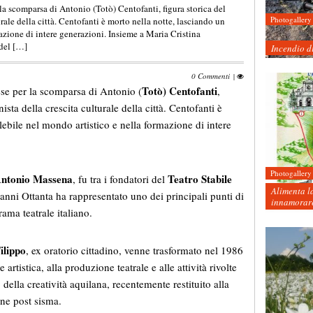
a scomparsa di Antonio (Totò) Centofanti, figura storica del
Photogallery
rale della città. Centofanti è morto nella notte, lasciando un
azione di intere generazioni. Insieme a Maria Cristina
 del […]
Incendio d
0 Commenti
|
Totò) Centofanti
se per la scomparsa di Antonio (
,
ista della crescita culturale della città. Centofanti è
ebile nel mondo artistico e nella formazione di intere
Photogallery
ntonio Massena
Teatro Stabile
, fu tra i fondatori del
Alimenta la
i anni Ottanta ha rappresentato uno dei principali punti di
innamorare
rama teatrale italiano.
ilippo
, ex oratorio cittadino, venne trasformato nel 1986
rtistica, alla produzione teatrale e alle attività rivolte
della creatività aquilana, recentemente restituito alla
one post sisma.