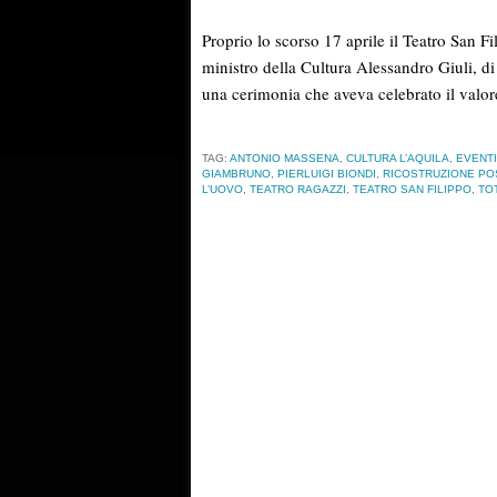
Proprio lo scorso 17 aprile il Teatro San Fi
ministro della Cultura Alessandro Giuli, di
una cerimonia che aveva celebrato il valore
TAG:
ANTONIO MASSENA
,
CULTURA L’AQUILA
,
EVENTI
GIAMBRUNO
,
PIERLUIGI BIONDI
,
RICOSTRUZIONE PO
L’UOVO
,
TEATRO RAGAZZI
,
TEATRO SAN FILIPPO
,
TO