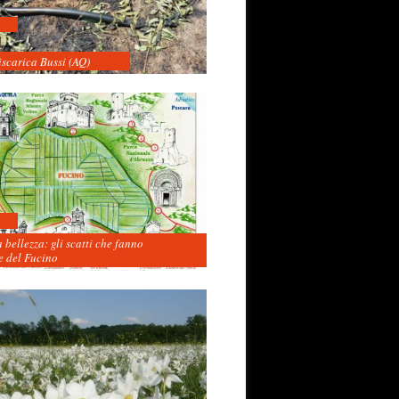
iscarica Bussi (AQ)
 bellezza: gli scatti che fanno
 del Fucino