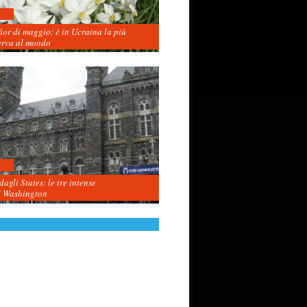
fior di maggio: è in Ucraina la più
erva al mondo
agli States: le tre intense
i Washington