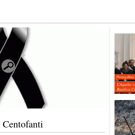
Photogallery
L’Aquila: 
Basilica C
 Centofanti