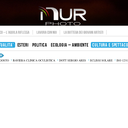
O – L’AQUILA RIFLESSA
LAVORA CON NOI
LA BOTTEGA DEI GIOVANI ARTISTI
TUALITA’
ESTERI
POLITICA
ECOLOGIA – AMBIENTE
CULTURA E SPETTAC
AGOSTO
BAVIERA CLINICA OCULISTICA
DOTT SERGIO ARES
ECLISSI SOLARE
ISO 1231