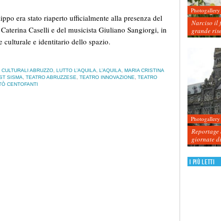
Photogallery
lippo era stato riaperto ufficialmente alla presenza del
Narciso il 
 Caterina Caselli e del musicista Giuliano Sangiorgi, in
grande ris
 culturale e identitario dello spazio.
 CULTURALI ABRUZZO
,
LUTTO L’AQUILA
,
L’AQUILA
,
MARIA CRISTINA
ST SISMA
,
TEATRO ABRUZZESE
,
TEATRO INNOVAZIONE
,
TEATRO
TÒ CENTOFANTI
Photogallery
Reportage d
giornate d
I più letti