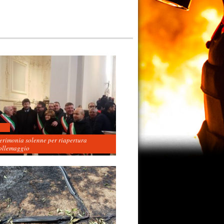
cerimonia solenne per riapertura
ollemaggio