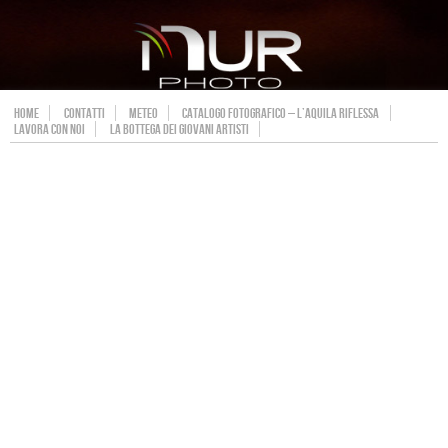
HOME
CONTATTI
METEO
CATALOGO FOTOGRAFICO – L’AQUILA RIFLESSA
LAVORA CON NOI
LA BOTTEGA DEI GIOVANI ARTISTI