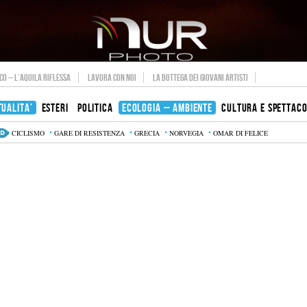
O – L’AQUILA RIFLESSA
LAVORA CON NOI
LA BOTTEGA DEI GIOVANI ARTISTI
TUALITA’
ESTERI
POLITICA
ECOLOGIA – AMBIENTE
CULTURA E SPETTAC
CICLISMO
GARE DI RESISTENZA
GRECIA
NORVEGIA
OMAR DI FELICE