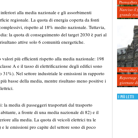
Photogallery
Narciso il 
inferiori alla media nazionale e gli assorbimenti
grande ris
erficie regionale. La quota di energia coperta da fonti
omplessivi, rispetto al 18% medio nazionale. Tuttavia,
media: la quota di conseguimento del target 2030 è pari al
isultano attive solo 6 comunità energetiche.
 valori più efficienti rispetto alla media nazionale: 198
asse A e il tasso di elettrificazione degli edifici sono
Photogallery
 31%). Nel settore industriale le emissioni in rapporto
Reportage d
 più basse della media, mentre risultano meno positive i
giornate d
ettrici.
I più letti
ci: la media di passeggeri trasportati dal trasporto
abitante, a fronte di una media nazionale di 82) e il
ore alla media. La quota di veicoli elettrici tra le
e le emissioni pro capite del settore sono di poco