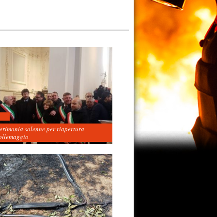
cerimonia solenne per riapertura
ollemaggio