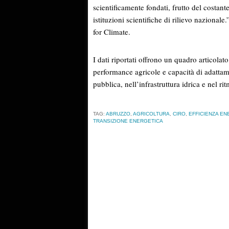
scientificamente fondati, frutto del costante
istituzioni scientifiche di rilievo nazionale
for Climate.
I dati riportati offrono un quadro articola
performance agricole e capacità di adattam
pubblica, nell’infrastruttura idrica e nel ri
TAG:
ABRUZZO
,
AGRICOLTURA
,
CIRO
,
EFFICIENZA EN
TRANSIZIONE ENERGETICA