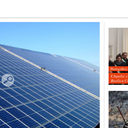
Photogallery
L’Aquila: 
Basilica C