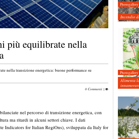
Photogallery
Incendio d
i più equilibrate nella
a
rate nella transizione energetica: buone performance su
Photogallery
Alimenta la
innamorare
0 Commenti
|
ù bilanciate nel percorso di transizione energetica, con
ura ma ritardi in alcuni settori chiave. I dati
 Indicators for Italian RegiOns), sviluppata da Italy for