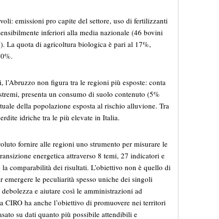
voli: emissioni pro capite del settore, uso di fertilizzanti
sensibilmente inferiori alla media nazionale (46 bovini
. La quota di agricoltura biologica è pari al 17%,
 20%.
i, l’Abruzzo non figura tra le regioni più esposte: conta
estremi, presenta un consumo di suolo contenuto (5%
ale della popolazione esposta al rischio alluvione. Tra
perdite idriche tra le più elevate in Italia.
luto fornire alle regioni uno strumento per misurare le
ransizione energetica attraverso 8 temi, 27 indicatori e
a comparabilità dei risultati. L’obiettivo non è quello di
far emergere le peculiarità spesso uniche dei singoli
di debolezza e aiutare così le amministrazioni ad
Ma CIRO ha anche l’obiettivo di promuovere nei territori
asato su dati quanto più possibile attendibili e