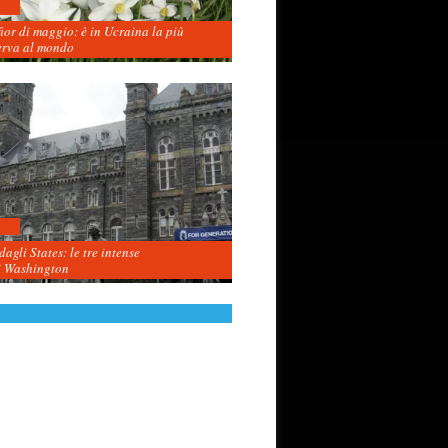
fior di maggio: è in Ucraina la più
erva al mondo
agli States: le tre intense
i Washington