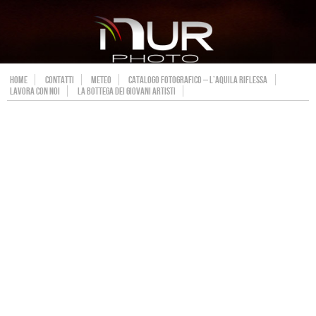
HOME
CONTATTI
METEO
CATALOGO FOTOGRAFICO – L’AQUILA RIFLESSA
LAVORA CON NOI
LA BOTTEGA DEI GIOVANI ARTISTI