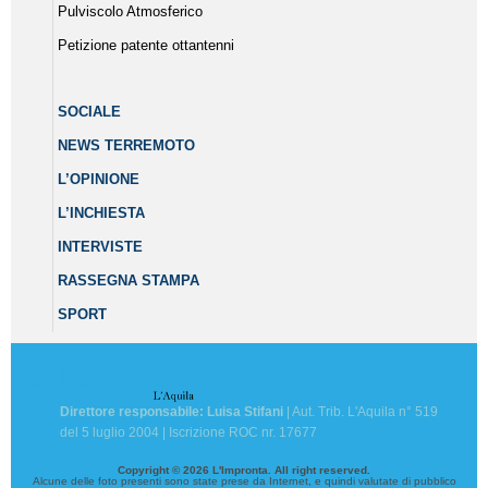
Pulviscolo Atmosferico
Petizione patente ottantenni
SOCIALE
NEWS TERREMOTO
L’OPINIONE
L’INCHIESTA
INTERVISTE
RASSEGNA STAMPA
SPORT
Direttore responsabile: Luisa Stifani
| Aut. Trib. L'Aquila n° 519
del 5 luglio 2004 | Iscrizione ROC nr. 17677
Copyright © 2026 L'Impronta. All right reserved.
Alcune delle foto presenti sono state prese da Internet, e quindi valutate di pubblico