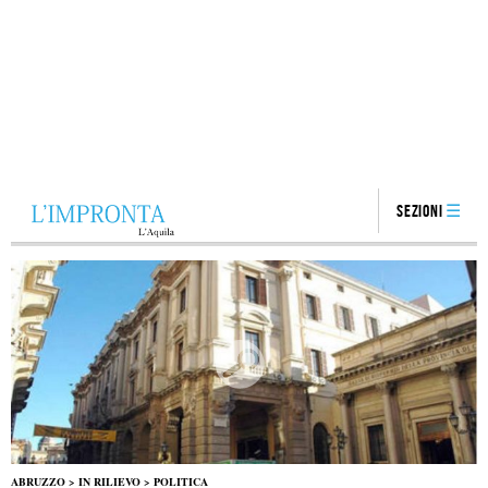
Sezioni
ABRUZZO
>
IN RILIEVO
>
POLITICA