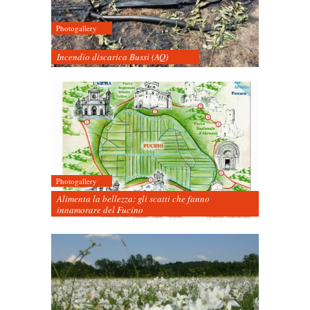
Photogallery
Incendio discarica Bussi (AQ)
Photogallery
Alimenta la bellezza: gli scatti che fanno
innamorare del Fucino