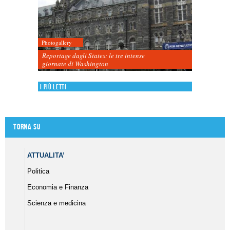
Photogallery
Reportage dagli States: le tre intense
giornate di Washington
I più letti
Torna su
ATTUALITA’
Politica
Economia e Finanza
Scienza e medicina