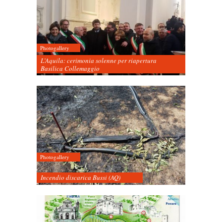
Photogallery
L’Aquila: cerimonia solenne per riapertura
Basilica Collemaggio
Photogallery
Incendio discarica Bussi (AQ)