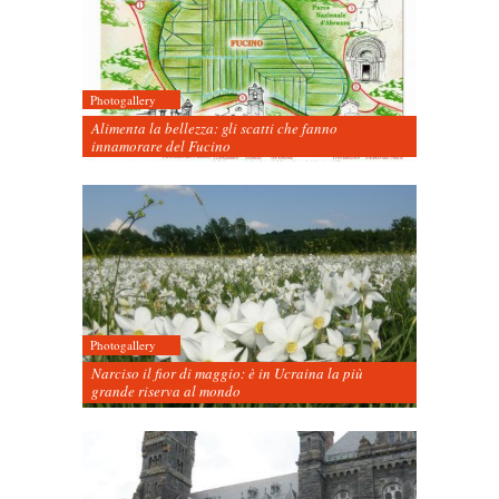
Photogallery
Alimenta la bellezza: gli scatti che fanno
innamorare del Fucino
Photogallery
Narciso il fior di maggio: è in Ucraina la più
grande riserva al mondo