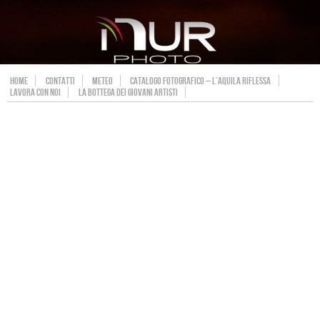
HOME
CONTATTI
METEO
CATALOGO FOTOGRAFICO – L’AQUILA RIFLESSA
LAVORA CON NOI
LA BOTTEGA DEI GIOVANI ARTISTI