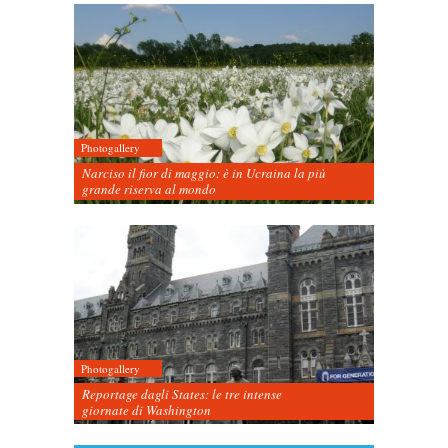
Photogallery
Narciso il fior di maggio: è in Ucraina la più
grande riserva al mondo
Photogallery
Reportage dagli States: le tre intense
giornate di Washington