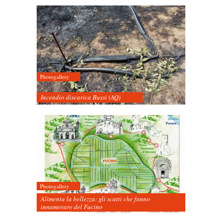
Photogallery
Incendio discarica Bussi (AQ)
Photogallery
Alimenta la bellezza: gli scatti che fanno
innamorare del Fucino