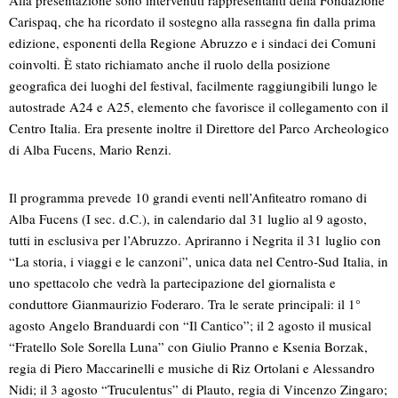
Alla presentazione sono intervenuti rappresentanti della Fondazione
Carispaq, che ha ricordato il sostegno alla rassegna fin dalla prima
edizione, esponenti della Regione Abruzzo e i sindaci dei Comuni
coinvolti. È stato richiamato anche il ruolo della posizione
geografica dei luoghi del festival, facilmente raggiungibili lungo le
autostrade A24 e A25, elemento che favorisce il collegamento con il
Centro Italia. Era presente inoltre il Direttore del Parco Archeologico
di Alba Fucens, Mario Renzi.
Il programma prevede 10 grandi eventi nell’Anfiteatro romano di
Alba Fucens (I sec. d.C.), in calendario dal 31 luglio al 9 agosto,
tutti in esclusiva per l’Abruzzo. Apriranno i Negrita il 31 luglio con
“La storia, i viaggi e le canzoni”, unica data nel Centro-Sud Italia, in
uno spettacolo che vedrà la partecipazione del giornalista e
conduttore Gianmaurizio Foderaro. Tra le serate principali: il 1°
agosto Angelo Branduardi con “Il Cantico”; il 2 agosto il musical
“Fratello Sole Sorella Luna” con Giulio Pranno e Ksenia Borzak,
regia di Piero Maccarinelli e musiche di Riz Ortolani e Alessandro
Nidi; il 3 agosto “Truculentus” di Plauto, regia di Vincenzo Zingaro;