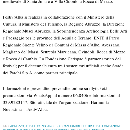
medievale di Santa Jona e a Villa Cidonio a Rocca di Mezzo.
Festiv’Alba si realizza in collaborazione con il Ministero della
Cultura, il Ministero del Turismo, la Regione Abruzzo, la Direzione
Regionale Musei Abruzzo, la Soprintendenza Archeologia Belle Arti
e Paesaggio per le province dell’Aquila e Teramo, ENIT, il Parco
Regionale Sirente Velino e i Comuni di Massa d’Albe, Avezzano,
Magliano de’ Marsi, Scurcola Marsicana, Ovindoli, Rocca di Mezzo
e Rocca di Cambio. La Fondazione Carispaq è partner storico del
festival; per il decennale entra tra i sostenitori ufficiali anche Strada
dei Parchi S.p.A. come partner principale.
Informazioni e prevendite: prevendite online su diyticket.it,
prenotazioni via WhatsApp al numero 06.0406 e informazioni al
329.9283147. Sito ufficiale dell’organizzazione: Harmonia
Novissima – Festiv’Alba.
TAG:
ABRUZZO
,
ALBA FUCENS
,
ANGELO BRANDUARDI
,
FESTIV ALBA
,
FONDAZIONE