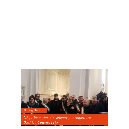
Photogallery
L’Aquila: cerimonia solenne per riapertura
Basilica Collemaggio