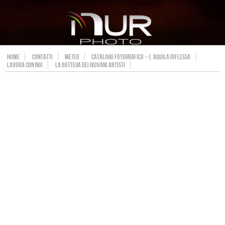
HOME
CONTATTI
METEO
CATALOGO FOTOGRAFICO – L’AQUILA RIFLESSA
LAVORA CON NOI
LA BOTTEGA DEI GIOVANI ARTISTI