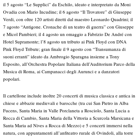
il 5 agosto “Le Supplici” da Eschilo, ideato e interpretato da Moni
Ovadia con Mario Incudine; il 6 agosto “Il Trovatore” di Giuseppe
Verdi, con oltre 120 artisti diretti dal maestro Leonardo Quadrini; il
7 agosto “Antigone. Cronache di un teatro di guerra” con Giuseppe
e Micol Pambieri; il 4 agosto un omaggio a Fabrizio De André con
Hotel Supramonte; l’8 agosto un tributo ai Pink Floyd con DNA
Pink Floyd Tribute; gran finale il 9 agosto con “Transumanza di
suoni erranti” ideato da Ambrogio Sparagna insieme a Tony
Esposito, all’Orchestra Popolare Italiana dell’Auditorium Parco della
Musica di Roma, ai Campanacci degli Aurunci e a danzatori
popolari.
Il cartellone include inoltre 20 concerti di musica classica e antica in
chiese e abbazie medievali e barocche (tra cui San Pietro in Alba
Fucens, Santa Maria in Valle Porclaneta a Rosciolo, Santa Lucia a
Rocca di Cambio, Santa Maria della Vittoria a Scurcola Marsicana e
Santa Maria ad Nives a Rocca di Mezzo) e 5 concerti immersi nella
natura, con appuntamenti all’anfiteatro rurale di Ovindoli, alla torre