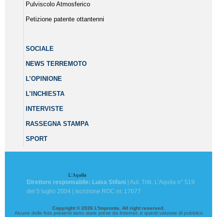
Pulviscolo Atmosferico
Petizione patente ottantenni
SOCIALE
NEWS TERREMOTO
L’OPINIONE
L’INCHIESTA
INTERVISTE
RASSEGNA STAMPA
SPORT
Direttore responsabile: Luisa Stifani
| Aut. Trib. L'Aquila n° 519
del 5 luglio 2004 | Iscrizione ROC nr. 17677
Copyright © 2026 L'Impronta. All right reserved.
Alcune delle foto presenti sono state prese da Internet, e quindi valutate di pubblico