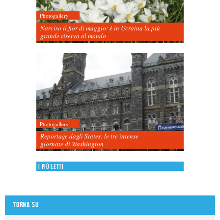
Photogallery
Narciso il fior di maggio: è in Ucraina la più
grande riserva al mondo
Photogallery
Reportage dagli States: le tre intense
giornate di Washington
I più letti
Torna su