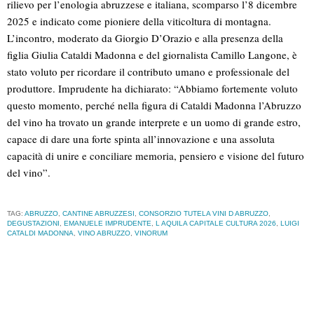
rilievo per l’enologia abruzzese e italiana, scomparso l’8 dicembre
2025 e indicato come pioniere della viticoltura di montagna.
L’incontro, moderato da Giorgio D’Orazio e alla presenza della
figlia Giulia Cataldi Madonna e del giornalista Camillo Langone, è
stato voluto per ricordare il contributo umano e professionale del
produttore. Imprudente ha dichiarato: “Abbiamo fortemente voluto
questo momento, perché nella figura di Cataldi Madonna l’Abruzzo
del vino ha trovato un grande interprete e un uomo di grande estro,
capace di dare una forte spinta all’innovazione e una assoluta
capacità di unire e conciliare memoria, pensiero e visione del futuro
del vino”.
TAG:
ABRUZZO
,
CANTINE ABRUZZESI
,
CONSORZIO TUTELA VINI D ABRUZZO
,
DEGUSTAZIONI
,
EMANUELE IMPRUDENTE
,
L AQUILA CAPITALE CULTURA 2026
,
LUIGI
CATALDI MADONNA
,
VINO ABRUZZO
,
VINORUM