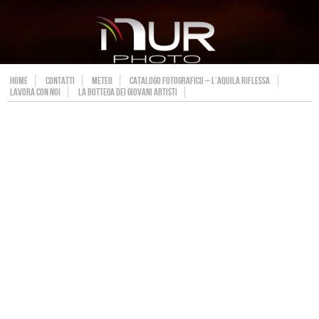
HOME
CONTATTI
METEO
CATALOGO FOTOGRAFICO – L’AQUILA RIFLESSA
LAVORA CON NOI
LA BOTTEGA DEI GIOVANI ARTISTI