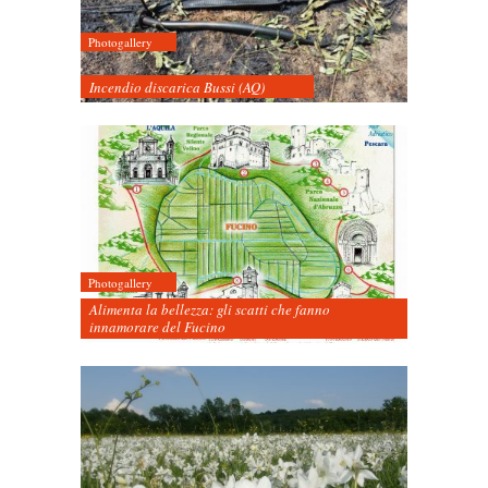
Photogallery
Incendio discarica Bussi (AQ)
Photogallery
Alimenta la bellezza: gli scatti che fanno
innamorare del Fucino