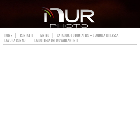
HOME
CONTATTI
METEO
CATALOGO FOTOGRAFICO – L’AQUILA RIFLESSA
LAVORA CON NOI
LA BOTTEGA DEI GIOVANI ARTISTI