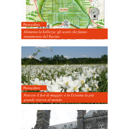
Photogallery
Alimenta la bellezza: gli scatti che fanno
innamorare del Fucino
Photogallery
Narciso il fior di maggio: è in Ucraina la più
grande riserva al mondo