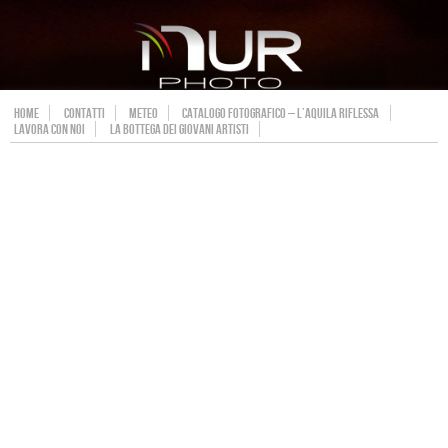
HOME
CONTATTI
METEO
CATALOGO FOTOGRAFICO – L’AQUILA RIFLESSA
LAVORA CON NOI
LA BOTTEGA DEI GIOVANI ARTISTI