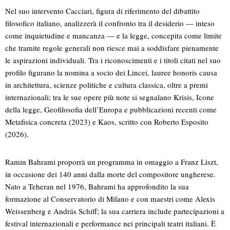
Nel suo intervento Cacciari, figura di riferimento del dibattito
filosofico italiano, analizzerà il confronto tra il desiderio — inteso
come inquietudine e mancanza — e la legge, concepita come limite
che tramite regole generali non riesce mai a soddisfare pienamente
le aspirazioni individuali. Tra i riconoscimenti e i titoli citati nel suo
profilo figurano la nomina a socio dei Lincei, lauree honoris causa
in architettura, scienze politiche e cultura classica, oltre a premi
internazionali; tra le sue opere più note si segnalano Krisis, Icone
della legge, Geofilosofia dell’Europa e pubblicazioni recenti come
Metafisica concreta (2023) e Kaos, scritto con Roberto Esposito
(2026).
Ramin Bahrami proporrà un programma in omaggio a Franz Liszt,
in occasione dei 140 anni dalla morte del compositore ungherese.
Nato a Teheran nel 1976, Bahrami ha approfondito la sua
formazione al Conservatorio di Milano e con maestri come Alexis
Weissenberg e András Schiff; la sua carriera include partecipazioni a
festival internazionali e performance nei principali teatri italiani. È