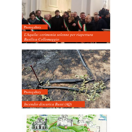
Photogallery
L’Aquila: cerimonia solenne per riapertura
Basilica Collemaggio
Photogallery
Incendio discarica Bussi (AQ)