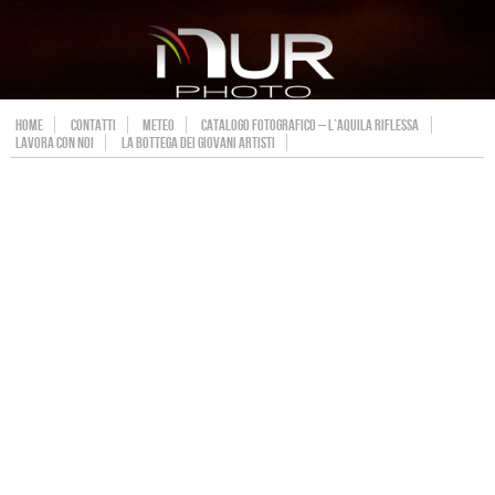
HOME
CONTATTI
METEO
CATALOGO FOTOGRAFICO – L’AQUILA RIFLESSA
LAVORA CON NOI
LA BOTTEGA DEI GIOVANI ARTISTI