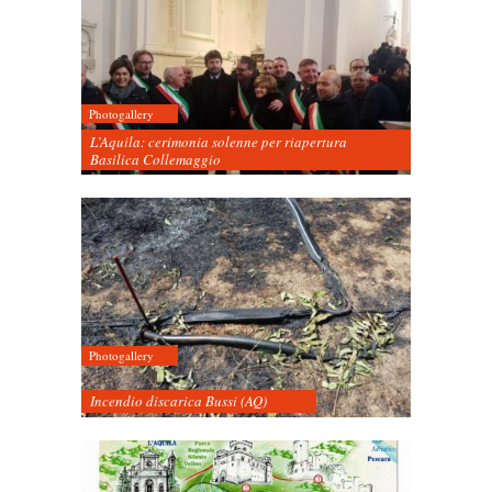
Photogallery
L’Aquila: cerimonia solenne per riapertura
Basilica Collemaggio
Photogallery
Incendio discarica Bussi (AQ)