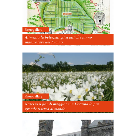
Photogallery
Alimenta la bellezza: gli scatti che fanno
innamorare del Fucino
Photogallery
Narciso il fior di maggio: è in Ucraina la più
grande riserva al mondo