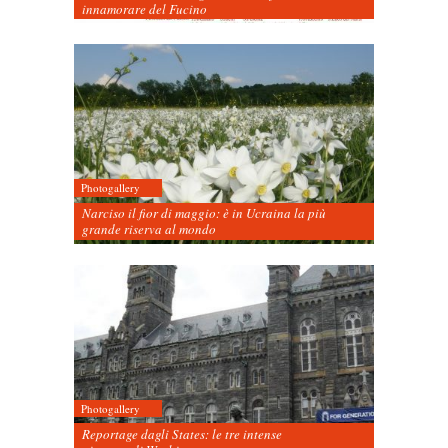
innamorare del Fucino
Photogallery
Narciso il fior di maggio: è in Ucraina la più
grande riserva al mondo
Photogallery
Reportage dagli States: le tre intense