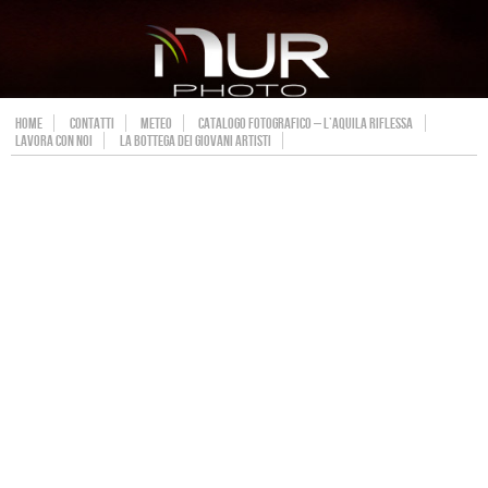
HOME
CONTATTI
METEO
CATALOGO FOTOGRAFICO – L’AQUILA RIFLESSA
LAVORA CON NOI
LA BOTTEGA DEI GIOVANI ARTISTI