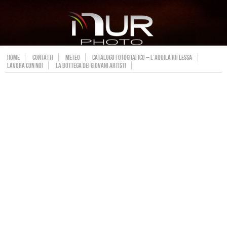
HOME
CONTATTI
METEO
CATALOGO FOTOGRAFICO – L’AQUILA RIFLESSA
LAVORA CON NOI
LA BOTTEGA DEI GIOVANI ARTISTI