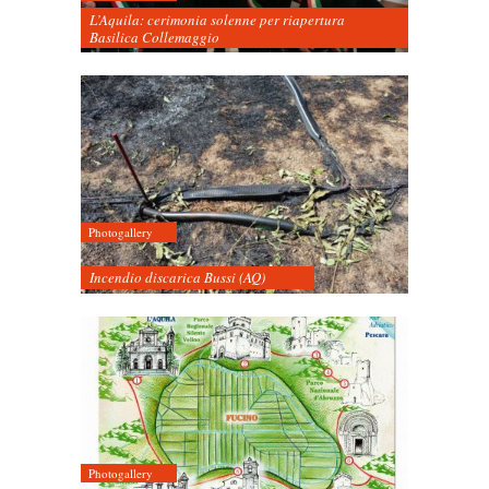
L’Aquila: cerimonia solenne per riapertura
Basilica Collemaggio
Photogallery
Incendio discarica Bussi (AQ)
Photogallery