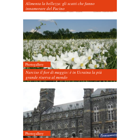
Alimenta la bellezza: gli scatti che fanno
innamorare del Fucino
Photogallery
Narciso il fior di maggio: è in Ucraina la più
grande riserva al mondo
Photogallery