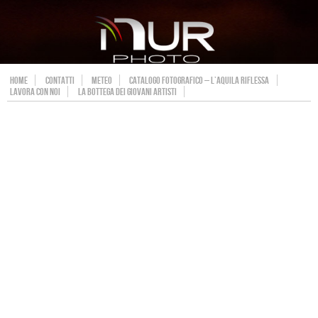
HOME
CONTATTI
METEO
CATALOGO FOTOGRAFICO – L’AQUILA RIFLESSA
LAVORA CON NOI
LA BOTTEGA DEI GIOVANI ARTISTI