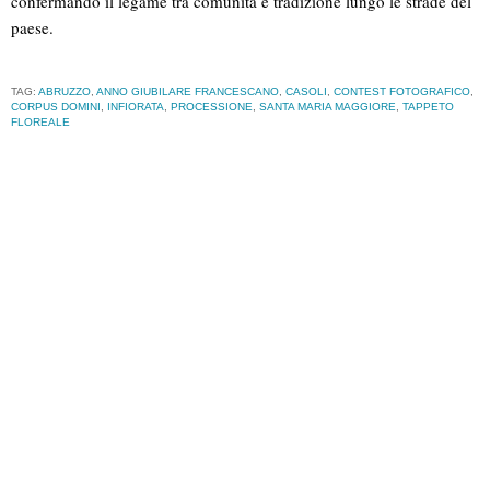
confermando il legame tra comunità e tradizione lungo le strade del
paese.
TAG:
ABRUZZO
,
ANNO GIUBILARE FRANCESCANO
,
CASOLI
,
CONTEST FOTOGRAFICO
,
CORPUS DOMINI
,
INFIORATA
,
PROCESSIONE
,
SANTA MARIA MAGGIORE
,
TAPPETO
FLOREALE