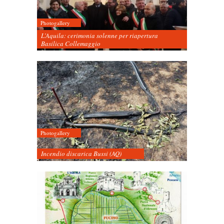
Photogallery
L’Aquila: cerimonia solenne per riapertura
Basilica Collemaggio
Photogallery
Incendio discarica Bussi (AQ)