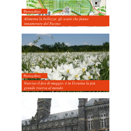
Photogallery
Alimenta la bellezza: gli scatti che fanno
innamorare del Fucino
Photogallery
Narciso il fior di maggio: è in Ucraina la più
grande riserva al mondo