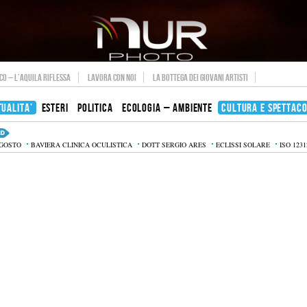
O – L’AQUILA RIFLESSA
LAVORA CON NOI
LA BOTTEGA DEI GIOVANI ARTISTI
TUALITA’
ESTERI
POLITICA
ECOLOGIA – AMBIENTE
CULTURA E SPETTAC
AGOSTO
BAVIERA CLINICA OCULISTICA
DOTT SERGIO ARES
ECLISSI SOLARE
ISO 1231