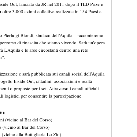
 Inside Out, lanciato da JR nel 2011 dopo il TED Prize e
ltre 3.000 azioni collettive realizzate in 154 Paesi e
ato Pierluigi Biondi, sindaco dell’Aquila – racconteremo
 il percorso di rinascita che stiamo vivendo. Sarà un’opera
rà L’Aquila e le aree circostanti dentro una rete
a”.
lizzazione e sarà pubblicata sui canali social dell’Aquila
ogetto Inside Out; cittadini, associazioni e realtà
nti o proposte per i set. Attraverso i canali ufficiali
li logistici per consentire la partecipazione.
6):
i (vicino al Bar del Corso)
(vicino al Bar del Corso)
vicino alla Bottiglieria Lo Zio)