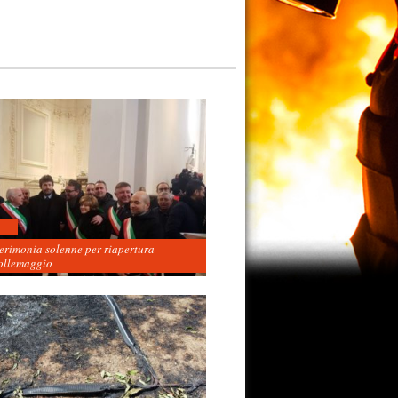
cerimonia solenne per riapertura
ollemaggio