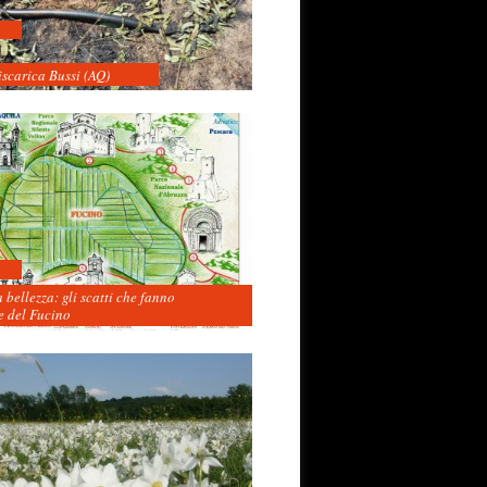
iscarica Bussi (AQ)
 bellezza: gli scatti che fanno
 del Fucino