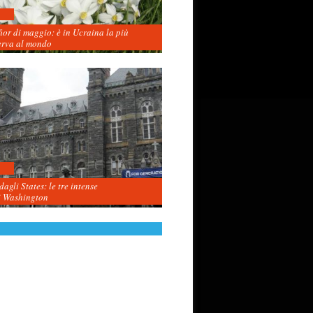
fior di maggio: è in Ucraina la più
erva al mondo
agli States: le tre intense
i Washington