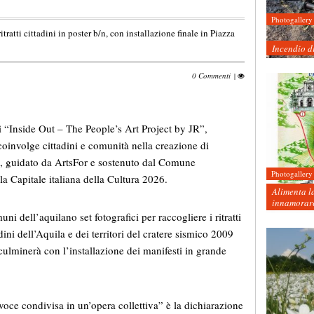
Photogallery
tratti cittadini in poster b/n, con installazione finale in Piazza
Incendio d
0 Commenti
|
i “Inside Out – The People’s Art Project by JR”,
 coinvolge cittadini e comunità nella creazione di
to, guidato da ArtsFor e sostenuto dal Comune
Photogallery
la Capitale italiana della Cultura 2026.
Alimenta la
innamorare
uni dell’aquilano set fotografici per raccogliere i ritratti
dini dell’Aquila e dei territori del cratere sismico 2009
e culminerà con l’installazione dei manifesti in grande
voce condivisa in un’opera collettiva” è la dichiarazione