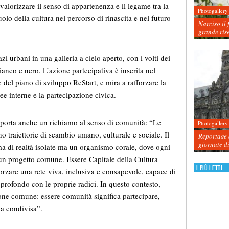
 valorizzare il senso di appartenenza e il legame tra la
Photogallery
ruolo della cultura nel percorso di rinascita e nel futuro
Narciso il 
grande ris
zi urbani in una galleria a cielo aperto, con i volti dei
bianco e nero. L’azione partecipativa è inserita nel
 del piano di sviluppo ReStart, e mira a rafforzare la
ee interne e la partecipazione civica.
riporta anche un richiamo al senso di comunità: “Le
Photogallery
 traiettorie di scambio umano, culturale e sociale. Il
Reportage d
giornate d
a di realtà isolate ma un organismo corale, dove ogni
un progetto comune. Essere Capitale della Cultura
I più letti
forzare una rete viva, inclusiva e consapevole, capace di
profondo con le proprie radici. In questo contesto,
ione comune: essere comunità significa partecipare,
ia condivisa”.