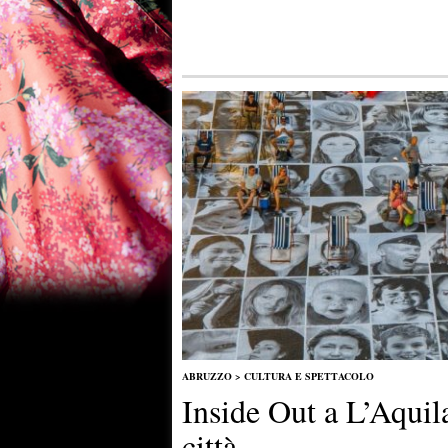
ABRUZZO
>
CULTURA E SPETTACOLO
Inside Out a L’Aquila:
città