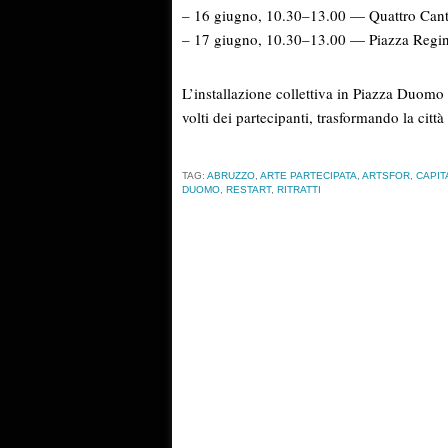
– 16 giugno, 10.30–13.00 — Quattro Canto
– 17 giugno, 10.30–13.00 — Piazza Regina 
L’installazione collettiva in Piazza Duomo r
volti dei partecipanti, trasformando la citt
TAG:
ABRUZZO
,
ARTE PARTECIPATA
,
ARTSFOR
,
CAPIT
DUOMO
,
RESTART
,
RITRATTI