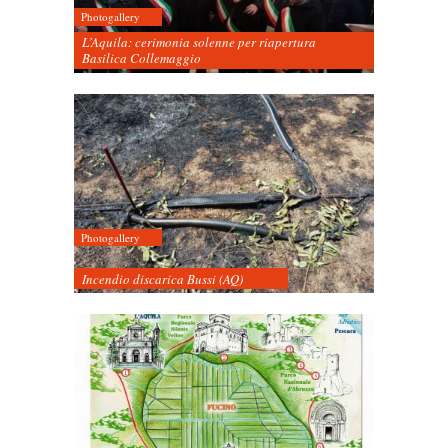
Photogallery
L’Aquila: cerimonia solenne per riapertura
Basilica Collemaggio
Photogallery
Incendio discarica Bussi (AQ)