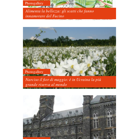
Photogallery
Alimenta la bellezza: gli scatti che fanno
innamorare del Fucino
Photogallery
Narciso il fior di maggio: è in Ucraina la più
grande riserva al mondo