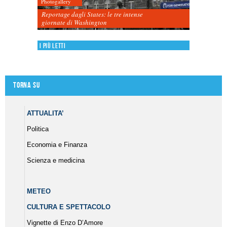
Photogallery
Reportage dagli States: le tre intense
giornate di Washington
I più letti
Torna su
ATTUALITA’
Politica
Economia e Finanza
Scienza e medicina
METEO
CULTURA E SPETTACOLO
Vignette di Enzo D’Amore