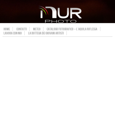
HOME
CONTATTI
METEO
CATALOGO FOTOGRAFICO – L’AQUILA RIFLESSA
LAVORA CON NOI
LA BOTTEGA DEI GIOVANI ARTISTI