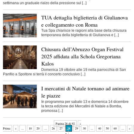
settimana un graduale rialzo della pressione sul [...]
TUA dettaglia biglietteria di Giulianova
e collegamento con Roma
Tua Spa chiarisce le ragioni alla base della chiusura
temporanea della biglietteria di Giulianova e [...]
Chiusura dell’Abruzzo Organ Festival
2025 affidata alla Schola Gregoriana
Kalos
Domenica 19 ottobre alle 19 nella parrocchia di San
Panfilo a Spoltore si terrà il concerto conclusivo [...]
I mercatini di Natale tornano ad animare
le piazze
In programma per sabato 13 e domenica 14 dicembre
la terza edizione dei Mercatini di Natale a Bomba,
promossa [...]
Pagina 28 di 92
«
Prima
«
...
10
20
...
26
27
28
29
30
...
40
50
60
...
»
»