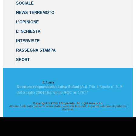
SOCIALE
NEWS TERREMOTO
L’OPINIONE
L’INCHIESTA
INTERVISTE
RASSEGNA STAMPA
SPORT
Direttore responsabile: Luisa Stifani
| Aut. Trib. L'Aquila n° 519
del 5 luglio 2004 | Iscrizione ROC nr. 17677
Copyright © 2026 L'Impronta. All right reserved.
Alcune delle foto presenti sono state prese da Internet, e quindi valutate di pubblico
dominio.