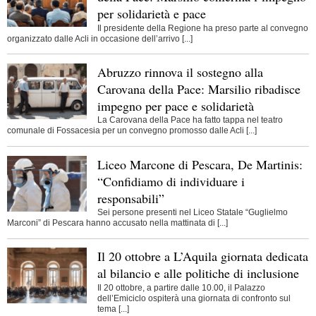
per solidarietà e pace
Il presidente della Regione ha preso parte al convegno
organizzato dalle Acli in occasione dell’arrivo [...]
Abruzzo rinnova il sostegno alla
Carovana della Pace: Marsilio ribadisce
impegno per pace e solidarietà
La Carovana della Pace ha fatto tappa nel teatro
comunale di Fossacesia per un convegno promosso dalle Acli [...]
Liceo Marcone di Pescara, De Martinis:
“Confidiamo di individuare i
responsabili”
Sei persone presenti nel Liceo Statale “Guglielmo
Marconi” di Pescara hanno accusato nella mattinata di [...]
Il 20 ottobre a L’Aquila giornata dedicata
al bilancio e alle politiche di inclusione
Il 20 ottobre, a partire dalle 10.00, il Palazzo
dell’Emiciclo ospiterà una giornata di confronto sul
tema [...]