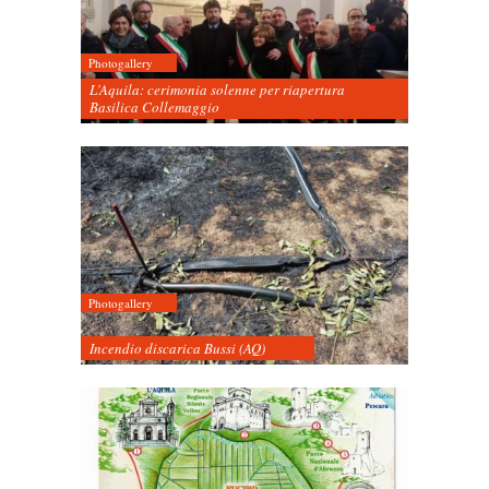
Photogallery
L’Aquila: cerimonia solenne per riapertura
Basilica Collemaggio
Photogallery
Incendio discarica Bussi (AQ)