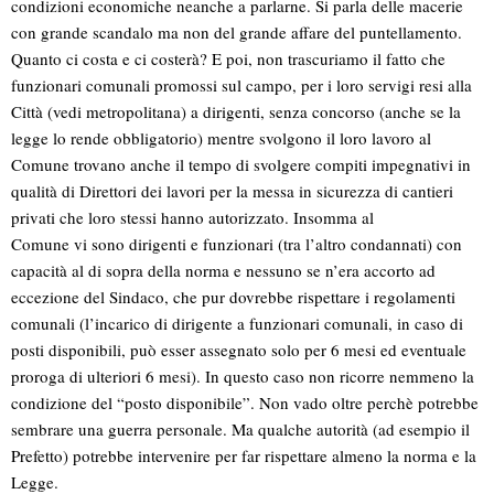
condizioni economiche neanche a parlarne. Si parla delle macerie
con grande scandalo ma non del grande affare del puntellamento.
Quanto ci costa e ci costerà? E poi, non trascuriamo il fatto che
funzionari comunali promossi sul campo, per i loro servigi resi alla
Città (vedi metropolitana) a dirigenti, senza concorso (anche se la
legge lo rende obbligatorio) mentre svolgono il loro lavoro al
Comune trovano anche il tempo di svolgere compiti impegnativi in
qualità di Direttori dei lavori per la messa in sicurezza di cantieri
privati che loro stessi hanno autorizzato. Insomma al
Comune vi sono dirigenti e funzionari (tra l’altro condannati) con
capacità al di sopra della norma e nessuno se n’era accorto ad
eccezione del Sindaco, che pur dovrebbe rispettare i regolamenti
comunali (l’incarico di dirigente a funzionari comunali, in caso di
posti disponibili, può esser assegnato solo per 6 mesi ed eventuale
proroga di ulteriori 6 mesi). In questo caso non ricorre nemmeno la
condizione del “posto disponibile”. Non vado oltre perchè potrebbe
sembrare una guerra personale. Ma qualche autorità (ad esempio il
Prefetto) potrebbe intervenire per far rispettare almeno la norma e la
Legge.