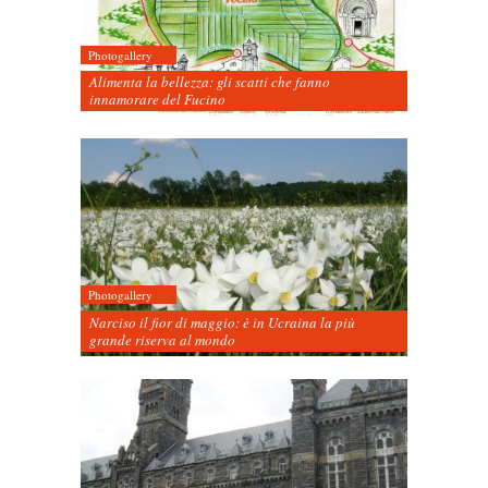
Photogallery
Alimenta la bellezza: gli scatti che fanno
innamorare del Fucino
Photogallery
Narciso il fior di maggio: è in Ucraina la più
grande riserva al mondo