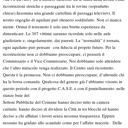
ricostruzioni storiche e passeggiate tra le rovine (soprattutto
chiese).Insomma una grande carrellata di passaggi televisivi. Il
nostro orgoglio di aquilani può ritenersi soddisfatto. Non ci manca
niente. Ormai il terremoto è solo una brutta esperienza da
dimenticare. Le 307 vittime saranno ricordate solo nelle aule
giudiziarie e, singolarmente, dai parenti. La “normalità” è tornata,
ogni aquilano può pensare con fiducia al proprio futuro. Per la
ricostruzione non ci dobbiamo preoccupare, ci penserà il
Commissario e il Vice Commissario. Noi dobbiamo solo attendere
che l’altro miracolo venga realizzato. Il Centro sarà ricostruito.
Questa è la promessa. Non ci dobbiamo preoccupare, d’altronde chi
ha la borsa comanda. Qualcosa del genere già l’abbiamo vissuto in
questo periodo con il progetto C.A.S.E. e con il puntellamento: nelle
stanze buie del
Settore Pubbliche del Comune hanno deciso tutto in camera
caritatis: hanno deciso di dividere la Città in tot blocchi ed hanno
deciso a chi affidare i lavori senza nessuna trasparenza. Eppure
nessuno ha gridato allo scandalo come per l’affaire macerie. Delle