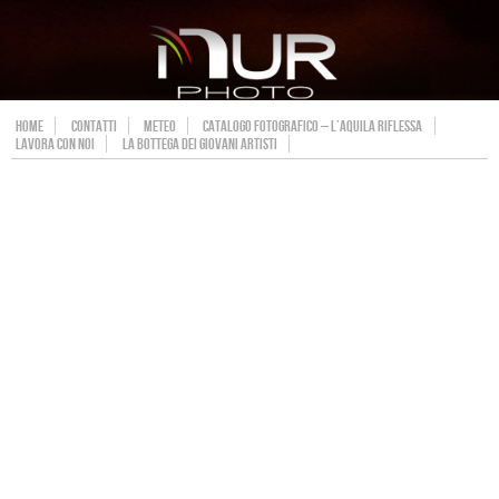
HOME
CONTATTI
METEO
CATALOGO FOTOGRAFICO – L’AQUILA RIFLESSA
LAVORA CON NOI
LA BOTTEGA DEI GIOVANI ARTISTI