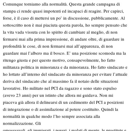
Comunque torniamo alla normalità. Questa grande campagna di
stampa ci rende quasi impotenti ed incapaci di reagire. Per capirci,
forse, è il caso di mettersi un po’ in discussione, pubblicamente. Al
sottoscritto non è mai piaciuta questa parola, ho sempre pensato che
la vita vada vissuta con lo spirito di cambiare al meglio, di non
fermarsi mai alla prima impressione, di andare oltre, di guardare in
profondità le cose, di non fermarsi mai all’apparenza, di non
guardare mai l’albero ma il bosco. E’ una posizione scomoda ma la
ritengo giusta e per questo motivo, consapevolmente, ho fatto
militanza politica in minoranza e da minoranza. Ho fatto sindacato e
ho lottato all’interno del sindacato da minoranza per evitare l’attuale
deriva del sindacato che al massimo fa il notaio delle situazioni
lavorative. Ho militato nel PCI da ragazzo e sono stato espulso
(avevo 23 anni) per un istinto che allora mi guidava. Non mi
piaceva già allora il delinearsi di un cedimento del PCI a posizioni
di integrazione o di assimilazione al potere costituito. Quindi la
normalità in qualche modo l’ho sempre associata alla
normalizzazione. Gli
omosessuali, gli immigrati, i poveri, i malati di mente, le prostitute e