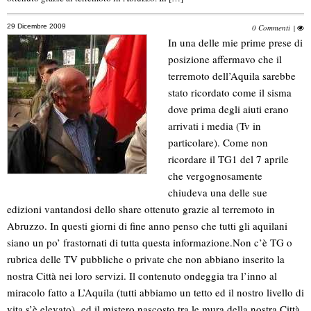
29 Dicembre 2009
0 Commenti
|
In una delle mie prime prese di
posizione affermavo che il
terremoto dell’Aquila sarebbe
stato ricordato come il sisma
dove prima degli aiuti erano
arrivati i media (Tv in
particolare). Come non
ricordare il TG1 del 7 aprile
che vergognosamente
chiudeva una delle sue
edizioni vantandosi dello share ottenuto grazie al terremoto in
Abruzzo. In questi giorni di fine anno penso che tutti gli aquilani
siano un po’ frastornati di tutta questa informazione.
Non c’è TG o
rubrica delle TV pubbliche o private che non abbiano inserito la
nostra Città nei loro servizi. Il contenuto ondeggia tra l’inno al
miracolo fatto a L’Aquila (tutti abbiamo un tetto ed il nostro livello di
vita s’è elevato) ed il mistero nascosto tra le mura della nostra Città,