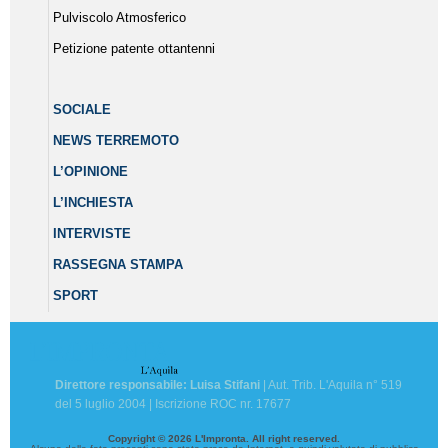
Pulviscolo Atmosferico
Petizione patente ottantenni
SOCIALE
NEWS TERREMOTO
L’OPINIONE
L’INCHIESTA
INTERVISTE
RASSEGNA STAMPA
SPORT
Direttore responsabile: Luisa Stifani
| Aut. Trib. L'Aquila n° 519
del 5 luglio 2004 | Iscrizione ROC nr. 17677
Copyright © 2026 L'Impronta. All right reserved.