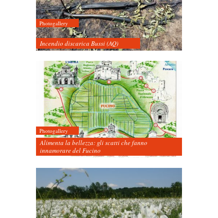
Photogallery
Incendio discarica Bussi (AQ)
Photogallery
Alimenta la bellezza: gli scatti che fanno
innamorare del Fucino