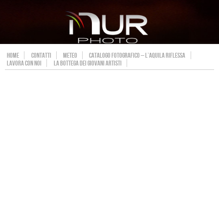
HOME
CONTATTI
METEO
CATALOGO FOTOGRAFICO – L’AQUILA RIFLESSA
LAVORA CON NOI
LA BOTTEGA DEI GIOVANI ARTISTI