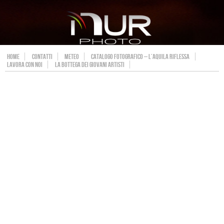
HOME
CONTATTI
METEO
CATALOGO FOTOGRAFICO – L’AQUILA RIFLESSA
LAVORA CON NOI
LA BOTTEGA DEI GIOVANI ARTISTI