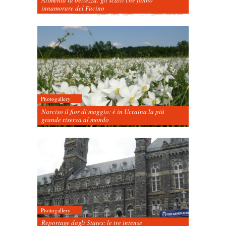
Alimenta la bellezza: gli scatti che fanno
innamorare del Fucino
Photogallery
Narciso il fior di maggio: è in Ucraina la più
grande riserva al mondo
Photogallery
Reportage dagli States: le tre intense