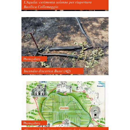
L’Aquila: cerimonia solenne per riapertura
Basilica Collemaggio
Photogallery
Incendio discarica Bussi (AQ)
Photogallery