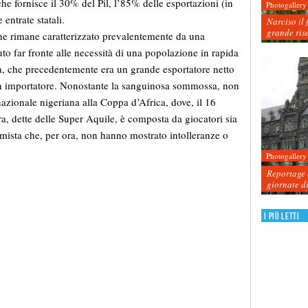
e fornisce il 30% del Pil, l’85% delle esportazioni (in
Photogallery
entrate statali.
Narciso il 
grande ris
che rimane caratterizzato prevalentemente da una
to far fronte alle necessità di una popolazione in rapida
a, che precedentemente era un grande esportatore netto
 un importatore. Nonostante la sanguinosa sommossa, non
a nazionale nigeriana alla Coppa d’Africa, dove, il 16
ra, dette delle Super Aquile, è composta da giocatori sia
mista che, per ora, non hanno mostrato intolleranze o
Photogallery
Reportage d
giornate d
I più letti