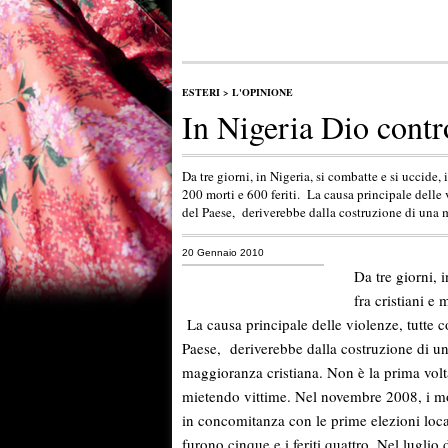
ESTERI
>
L'OPINIONE
In Nigeria Dio contr
Da tre giorni, in Nigeria, si combatte e si uccide,
200 morti e 600 feriti. La causa principale delle vi
del Paese, deriverebbe dalla costruzione di una
20 Gennaio 2010
Da tre giorni, 
fra cristiani e
La causa principale delle violenze, tutte con
Paese, deriverebbe dalla costruzione di 
maggioranza cristiana.
Non è la prima volt
mietendo vittime.
Nel novembre 2008, i mor
in concomitanza con le prime elezioni local
furono cinque e i feriti quattro. Nel luglio 