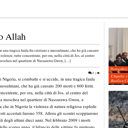
o Allah
 in una tragica faida fra cristiani e mussulmani, che ha già causato
olenze, tutte concentrate, per ora, nella città di Jos, al centro
 moschea nel quartiere di Nassarawa Gwon, […]
Photogallery
0
|
L’Aquila: 
in Nigeria, si combatte e si uccide, in una tragica faida
Basilica C
 mussulmani, che ha già causato 200 morti e 600 feriti.
centrate, per ora, nella città di Jos, al centro del
una moschea nel quartiere di Nassarawa Gwon, a
a che in Nigeria la violenza di natura religiosa esplode
ti accertati furono 358. Allora gli scontri scoppiarono
i degli ultimi dieci anni. Nel febbraio 2009 i morti
dello scorso anno, il bilancio delle vittime fu piuttosto