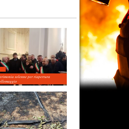
cerimonia solenne per riapertura
ollemaggio