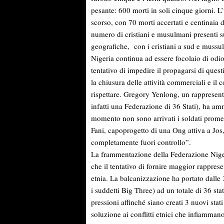
pesante: 600 morti in soli cinque giorni. L’
scorso, con 70 morti accertati e centinaia di
numero di cristiani e musulmani presenti su
geografiche, con i cristiani a sud e mussu
Nigeria continua ad essere focolaio di odio 
tentativo di impedire il propagarsi di quest
la chiusura delle attività commerciali e il c
rispettare. Gregory Yenlong, un rappresenta
infatti una Federazione di 36 Stati), ha am
momento non sono arrivati i soldati promes
Fani, capoprogetto di una Ong attiva a Jos,
completamente fuori controllo”.
La frammentazione della Federazione Nigeri
che il tentativo di fornire maggior rappre
etnia. La balcanizzazione ha portato dall
i suddetti Big Three) ad un totale di 36 sta
pressioni affinché siano creati 3 nuovi stat
soluzione ai conflitti etnici che infiammano