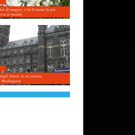
fior di maggio: è in Ucraina la più
erva al mondo
agli States: le tre intense
i Washington