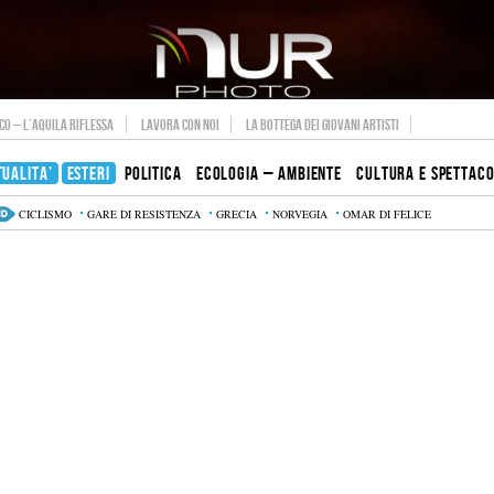
O – L’AQUILA RIFLESSA
LAVORA CON NOI
LA BOTTEGA DEI GIOVANI ARTISTI
TUALITA’
ESTERI
POLITICA
ECOLOGIA – AMBIENTE
CULTURA E SPETTAC
CICLISMO
GARE DI RESISTENZA
GRECIA
NORVEGIA
OMAR DI FELICE