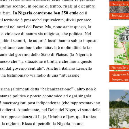
Photogallery
ultimo scontro, in ordine di tempo, risale al
dicembre
In Nigeria convivono ben 250 etnie
 feriti.
ed il
Incendio d
l territorio è pressoché equivalente, divisi per aree
lmani nel nord del Paese. Ma, nonostante questo, la
e violenze di natura sia religiosa, che politica. Nel
i ultimi scontri, le autorità locali hanno subito imposto
oprifuoco continuo, che tuttavia è molto difficile far
nte del governo dello Stato di Plateau (la Nigeria è
messo che “la situazione è brutta e che fino a questo
si dal governo centrale”. Anche l’italiano Leonello
Photogallery
Alimenta la
 ha testimoniato via radio di una “situazione
innamorare
ana (altrimenti detta “balcanizzazione”), altro non è
sentanza politica e potere economico ad ogni singola
e 3 macroregioni post indipendenza (che rappresentavano
ti odierni. Attualmente, nel Delta del Niger, vi sono delle
i in rappresentanza di Ilaje, Urhobo e Ijaw, quali unica
 la regione. Ricca di petrolio la Nigeria ha una