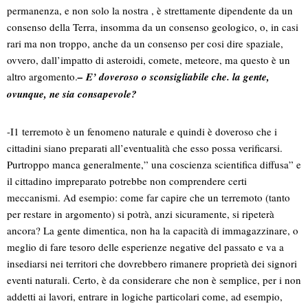
permanenza, e non solo la nostra , è strettamente dipendente da un
consenso della Terra, insomma da un consenso geologico, o, in casi
rari ma non troppo, anche da un consenso per cosi dire spaziale,
ovvero, dall’impatto di asteroidi, comete, meteore, ma questo è un
altro argomento.
– E’ doveroso o sconsigliabile che. la gente,
ovunque, ne sia consapevole?
-I1 terremoto è un fenomeno naturale e quindi è doveroso che i
cittadini siano preparati all’eventualità che esso possa verificarsi.
Purtroppo manca generalmente,” una coscienza scientifica diffusa” e
il cittadino impreparato potrebbe non comprendere certi
meccanismi. Ad esempio: come far capire che un terremoto (tanto
per restare in argomento) si potrà, anzi sicuramente, si ripeterà
ancora? La gente dimentica, non ha la capacità di immagazzinare, o
meglio di fare tesoro delle esperienze negative del passato e va a
insediarsi nei territori che dovrebbero rimanere proprietà dei signori
eventi naturali. Certo, è da considerare che non è semplice, per i non
addetti ai lavori, entrare in logiche particolari come, ad esempio,