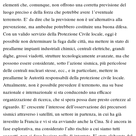
elementi che, comunque, non offrono una corretta previsione del
luogo preciso e della forza che potrebbe avere 1’eventuale
terremoto. E’ da dire che la previsione non è un’alternativa alla
prevenzione, ma ambedue potrebbero costituire una buona difesa.
Con un valido servizio della Protezione Civile locale, oggi è
possibile non determinare la fuga dalle città, ma mettere in stato di
preallarme impianti industriali chimici, centrali elettriche, grandi
dighe, grossi viadotti, strutture tecnologicamente avanzate, ma che
possono essere considerate, sotto l’azione sismica, più pericolose
delle centrali nucleari stesse, ecc., e in particolare, mettere in
preallarme le Autorità responsabili della protezione civile locale.
Attualmente, non è possibile prevedere il terremoto, ma su base
nazionale e internazionale si sta conducendo una efficace
organizzazione di ricerca, che si spera possa dare presto certezze al
riguardo. E’ crescente l’interesse dell’osservazione dei precursori
sismici attraverso i satelliti, un settore in partenza, in cui ha già
investito la Francia e vi si sta avviando anche la Cina. Si ê ancora in
fase esplorativa, ma considerato l’alto rischio a cui siamo tutti
soggetti, non si deve lasciare nulla di intentato. E’ stata elaborata dal