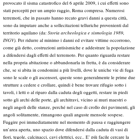
provocato il sisma catastrofico del 6 aprile 2009, i cui effetti sono
stati percepiti per un ampio raggio, Roma compresa. Numerosi
terremoti, che in passato hanno recato gravi danni a questa città,
sono da imputare anche a sollecitazioni telluriche provenienti dal
territorio aquilano (da:
Storia archeologica e sismologia 1989,
INGV).
Per ridurre al minimo i danni ed evitare vittime occorrono,
come già detto, costruzioni antisismiche e addestrare la popolazione
a difendersi dagli effetti del terremoto.
Per quanto riguarda restare
nella propria abitazione o abbandonarla in fretta, è da considerare
che, se si abita in condomini a più livelli, dove le uniche vie di fuga
sono le scale o gli ascensori, queste sono generalmente le prime due
strutture a cedere e crollare, quindi è bene trovare rifugio sotto i
tavoli, i letti o al riparo dalla caduta degli oggetti, restare in piedi
sotto gli archi delle porte, gli architravi, vicino ai muri maestri o
negli angoli delle stanze, perché nel caso di crollo dei pavimenti, gli
angoli solitamente, rimangono quali anguste mensole sospese.
Fuggire poi immediatamente nel momento di pausa e raggiungere
un’area aperta, uno spazio dove difendersi dalla caduta di vasi di
fiori, tegole, calcinacci, cavi elettrici, ecc.. E’ più facile cercare la