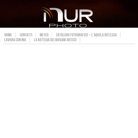
HOME
CONTATTI
METEO
CATALOGO FOTOGRAFICO – L’AQUILA RIFLESSA
LAVORA CON NOI
LA BOTTEGA DEI GIOVANI ARTISTI