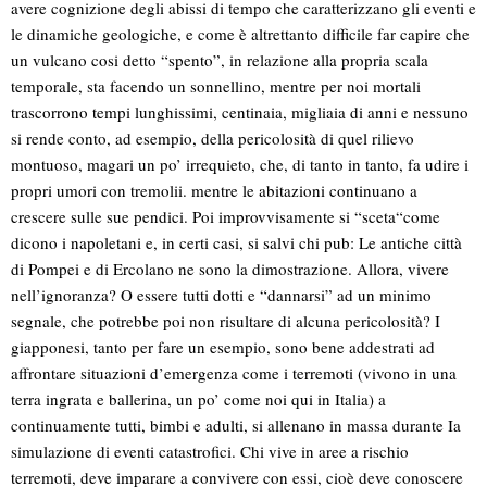
avere cognizione degli abissi di tempo che caratterizzano gli eventi e
le dinamiche geologiche, e come è altrettanto difficile far capire che
un vulcano cosi detto “spento”, in relazione alla propria scala
temporale, sta facendo un sonnellino, mentre per noi mortali
trascorrono tempi lunghissimi, centinaia, migliaia di anni e nessuno
si rende conto, ad esempio, della pericolosità di quel rilievo
montuoso, magari un po’ irrequieto, che, di tanto in tanto, fa udire i
propri umori con tremolii. mentre le abitazioni continuano a
crescere sulle sue pendici. Poi improvvisamente si “sceta“come
dicono i napoletani e, in certi casi, si salvi chi pub: Le antiche città
di Pompei e di Ercolano ne sono la dimostrazione. Allora, vivere
nell’ignoranza? O essere tutti dotti e “dannarsi” ad un minimo
segnale, che potrebbe poi non risultare di alcuna pericolosità? I
giapponesi, tanto per fare un esempio, sono bene addestrati ad
affrontare situazioni d’emergenza come i terremoti (vivono in una
terra ingrata e ballerina, un po’ come noi qui in Italia) a
continuamente tutti, bimbi e adulti, si allenano in massa durante Ia
simulazione di eventi catastrofici. Chi vive in aree a rischio
terremoti, deve imparare a convivere con essi, cioè deve conoscere