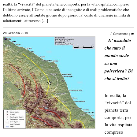
realtà, Ia “vivacità” del pianeta terra comporta, per Ia vita ospitata, compreso
l’ultimo arrivato, l’Uomo, una serie di incognite e di reali problematiche che
debbono essere affrontate giorno dopo giorno, a! costo di una serie infinita di
adattamenti, attraverso […]
28 Gennaio 2010
1 Commento
|
– E’ assodato
che tutto il
mondo siede
su una
polveriera? Di
che si tratta?
In realtà, Ia
“vivacità” del
pianeta terra
comporta, per
Ia vita ospitata,
compreso