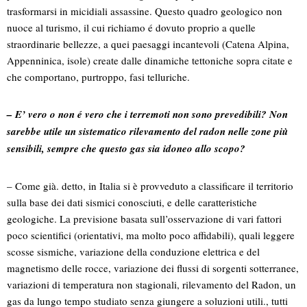
trasformarsi in micidiali assassine. Questo quadro geologico non
nuoce al turismo, il cui richiamo é dovuto proprio a quelle
straordinarie bellezze, a quei paesaggi incantevoli (Catena Alpina,
Appenninica, isole) create dalle dinamiche tettoniche sopra citate e
che comportano, purtroppo, fasi telluriche.
– E’ vero o non é vero che i terremoti non sono prevedibili? Non
sarebbe utile un sistematico rilevamento del radon nelle zone più
sensibili, sempre che questo gas sia idoneo allo scopo?
– Come già. detto, in Italia si è provveduto a classificare il territorio
sulla base dei dati sismici conosciuti, e delle caratteristiche
geologiche. La previsione basata sull’osservazione di vari fattori
poco scientifici (orientativi, ma molto poco affidabili), quali leggere
scosse sismiche, variazione della conduzione elettrica e del
magnetismo delle rocce, variazione dei flussi di sorgenti sotterranee,
variazioni di temperatura non stagionali, rilevamento del Radon, un
gas da lungo tempo studiato senza giungere a soluzioni utili., tutti