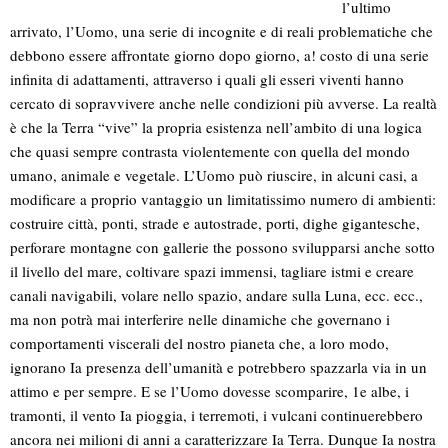
l’ultimo
arrivato, l’Uomo, una serie di incognite e di reali problematiche che
debbono essere affrontate giorno dopo giorno, a! costo di una serie
infinita di adattamenti, attraverso i quali gli esseri viventi hanno
cercato di sopravvivere anche nelle condizioni più avverse. La realtà
è che la Terra “vive” la propria esistenza nell’ambito di una logica
che quasi sempre contrasta violentemente con quella del mondo
umano, animale e vegetale.
L’Uomo può riuscire, in alcuni casi, a
modificare a proprio vantaggio un limitatissimo numero di ambienti:
costruire città, ponti, strade e autostrade, porti, dighe gigantesche,
perforare montagne con gallerie the possono svilupparsi anche sotto
il livello del mare, coltivare spazi immensi, tagliare istmi e creare
canali navigabili, volare nello spazio, andare sulla Luna, ecc. ecc.,
ma non potrà mai interferire nelle dinamiche che governano i
comportamenti viscerali del nostro pianeta che, a loro modo,
ignorano Ia presenza dell’umanità e potrebbero spazzarla via in un
attimo e per sempre. E se l’Uomo dovesse scomparire, 1e albe, i
tramonti, il vento Ia pioggia, i terremoti, i vulcani continuerebbero
ancora nei milioni di anni a caratterizzare Ia Terra. Dunque Ia nostra