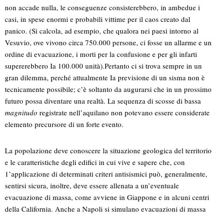
non accade nulla, le conseguenze consisterebbero, in ambedue i
casi, in spese enormi e probabili vittime per il caos creato dal
panico. (Si calcola, ad esempio, che qualora nei paesi intorno al
Vesuvio, ove vivono circa 750.000 persone, ci fosse un allarme e un
ordine di evacuazione, i morti per la confusione e per gli infarti
supererebbero Ia 100.000 unità).Pertanto ci si trova sempre in un
gran dilemma, perché attualmente Ia previsione di un sisma non è
tecnicamente possibile; c’è soltanto da augurarsi che in un prossimo
futuro possa diventare una realtà. La sequenza di scosse di bassa
magnitudo
registrate nell’aquilano non potevano essere considerate
elemento precursore di un forte evento.
La popolazione deve conoscere la situazione geologica del territorio
e le caratteristiche degli edifici in cui vive e sapere che, con
1’applicazione di determinati criteri antisismici può, generalmente,
sentirsi sicura, inoltre, deve essere allenata a un’eventuale
evacuazione di massa, come avviene in Giappone e in alcuni centri
della California. Anche a Napoli si simulano evacuazioni di massa