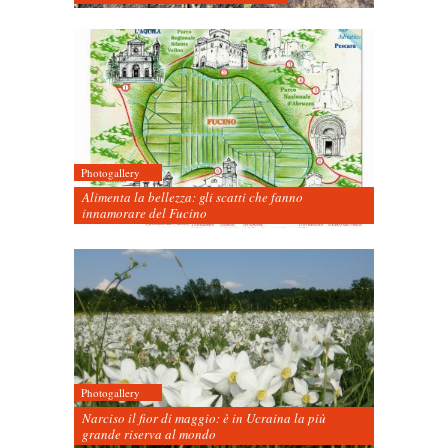
Photogallery
Alimenta la bellezza: gli scatti che fanno
innamorare del Fucino
Photogallery
Narciso il fior di maggio: è in Ucraina la più
grande riserva al mondo