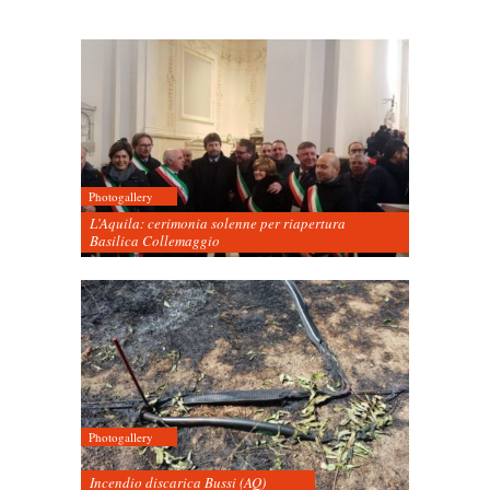
Photogallery
L’Aquila: cerimonia solenne per riapertura
Basilica Collemaggio
Photogallery
Incendio discarica Bussi (AQ)