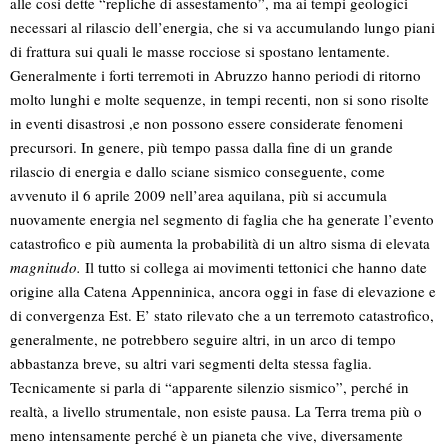
alle cosi dette “repliche di assestamento”, ma ai tempi geologici
necessari al rilascio dell’energia, che si va accumulando lungo piani
di frattura sui quali le masse rocciose si spostano lentamente.
Generalmente i forti terremoti in Abruzzo hanno periodi di ritorno
molto lunghi e molte sequenze, in tempi recenti, non si sono risolte
in eventi disastrosi ,e non possono essere considerate fenomeni
precursori. In genere, più tempo passa dalla fine di un grande
rilascio di energia e dallo sciane sismico conseguente, come
avvenuto il 6 aprile 2009 nell’area aquilana, più si accumula
nuovamente energia nel segmento di faglia che ha generate l’evento
catastrofico e più aumenta la probabilità di un altro sisma di elevata
magnitudo.
Il tutto si collega ai movimenti tettonici che hanno date
origine alla Catena Appenninica, ancora oggi in fase di elevazione e
di convergenza Est. E’ stato rilevato che a un terremoto catastrofico,
generalmente, ne potrebbero seguire altri, in un arco di tempo
abbastanza breve, su altri vari segmenti delta stessa faglia.
Tecnicamente si parla di “apparente silenzio sismico”, perché in
realtà, a livello strumentale, non esiste pausa. La Terra trema più o
meno intensamente perché è un pianeta che vive, diversamente