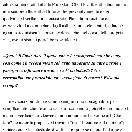
addestramento affidati alle Protezioni Civili locali, enti, attualmente,
non sempre efficienti ad intervenire preventivamente e ogni
qualvolta si verifichi una catastrofe. Piena informazione ed
esercitazioni a cominciare dagli asili e scuole elementari, affinché
ognuno acquisisca la consapevolezza che, nel corso della propria
vita, eventi sismici potrebbero verificarsi
–Qual è il limite oltre il quale non c‘è consapevolezza che tenga
così come gli accorgimenti salvavita imparati? In altre parole è
giocoforza informare anche e su 1‘ ineluttabile? O è
verosimilmente praticabile un’evacuazione di massa? Esistono
esempi?
– Le evacuazioni di massa non sempre sono consigliabili, per il
semplice fatto che l’evento catastrofico temuto potrebbe annunciarsi,
ma non verificarsi o viceversa: non annunciarsi e verificarsi. Che
fare? Le autorità preposte si trovano “tra l’ incudine e il martello”;
se tacciono e Ia catastrofe si verifica, oppure se danno l’allarme e