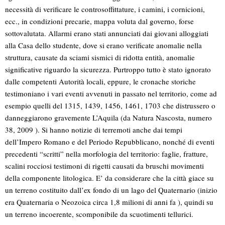
necessità di verificare le controsoffittature, i camini, i cornicioni,
ecc., in condizioni precarie, mappa voluta dal governo, forse
sottovalutata. Allarmi erano stati annunciati dai giovani alloggiati
alla Casa dello studente, dove si erano verificate anomalie nella
struttura, causate da sciami sismici di ridotta entità, anomalie
significative riguardo la sicurezza. Purtroppo tutto è stato ignorato
dalle competenti Autorità locali, eppure, le cronache storiche
testimoniano i vari eventi avvenuti in passato nel territorio, come ad
esempio quelli del 1315, 1439, 1456, 1461, 1703 che distrussero o
danneggiarono gravemente L’Aquila (da Natura Nascosta, numero
38, 2009 ). Si hanno notizie di terremoti anche dai tempi
dell’Impero Romano e del Periodo Repubblicano, nonché di eventi
precedenti “scritti” nella morfologia del territorio: faglie, fratture,
scalini rocciosi testimoni di rigetti causati da bruschi movimenti
della componente litologica. E’ da considerare che la città giace su
un terreno costituito dall’ex fondo di un lago del Quaternario (inizio
era Quaternaria o Neozoica circa 1,8 milioni di anni fa ), quindi su
un terreno incoerente, scomponibile da scuotimenti tellurici.