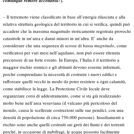
comunque remore accettabili?).
– Il terremoto viene classificato in base all’energia rilasciata e alla
relativa struttura geologica del territorio in cui si verifica, quindi può
accadere che la massima magnitudo storicamente registrata provochi
catastrofe in un’area e danni minori in un’altra. E’ anche da
considerare che una sequenza di scosse di bassa
magnitudo
, come
verificatosi per vari mesi nell’aquilano, non può essere ritenuta
precursore di un forte evento. In Europa, l’Italia è il territorio a
maggior rischio sismico e gli abitanti devono esserne informati,
perché comprendano la necessità di costruire i nuovi edifici e
rafforzare quelli vecchi in modo da poter resistere a ogni calamità,
come stabilisce la legge. La Protezione Civile locale deve
organizzare corsi di addestramento, come si sta già realizzando
molto bene nell’area vesuviana (il vulcano più pericoloso del
mondo, causa le scellerate costruzioni sulle sue pendici, con una
densità di popolazione di circa 750.000 persone). Insediamenti a
rischio sono anche quelli costruiti sui greti dei fiumi e dei torrenti
perché, in occasione di nubifragi, le acque possono facilmente