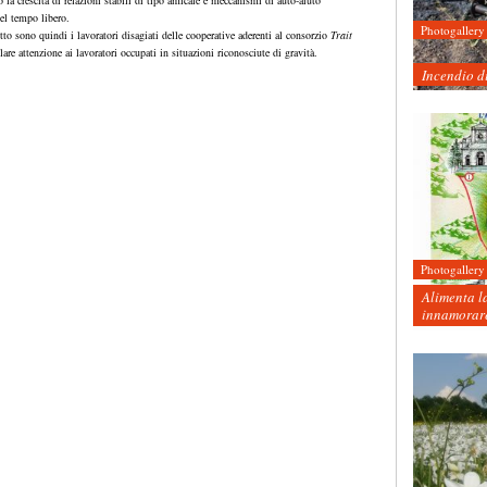
la crescita di relazioni stabili di tipo amicale e meccanismi di auto-aiuto
del tempo libero.
Photogallery
tto sono quindi i lavoratori disagiati delle cooperative aderenti al consorzio
Trait
lare attenzione ai lavoratori occupati in situazioni riconosciute di gravità.
Incendio d
Photogallery
Alimenta la
innamorare