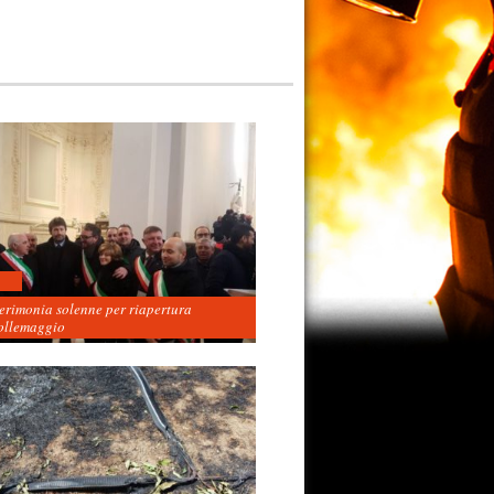
cerimonia solenne per riapertura
ollemaggio