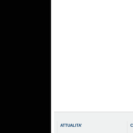
ATTUALITA’
C