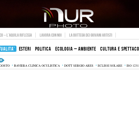
O – L’AQUILA RIFLESSA
LAVORA CON NOI
LA BOTTEGA DEI GIOVANI ARTISTI
TUALITA’
ESTERI
POLITICA
ECOLOGIA – AMBIENTE
CULTURA E SPETTAC
AGOSTO
BAVIERA CLINICA OCULISTICA
DOTT SERGIO ARES
ECLISSI SOLARE
ISO 1231