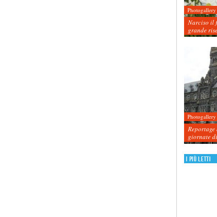
Photogallery
Narciso il 
grande ris
Photogallery
Reportage d
giornate d
I più letti