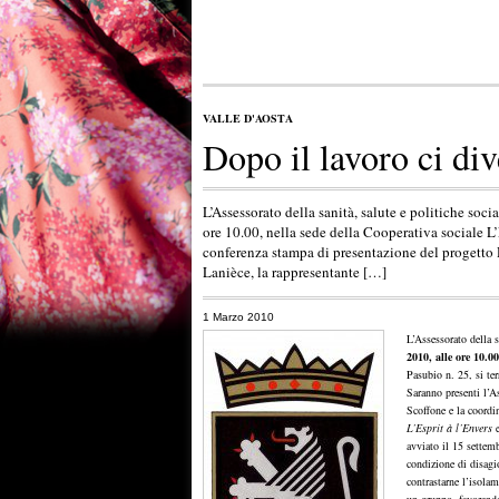
VALLE D'AOSTA
Dopo il lavoro ci di
L’Assessorato della sanità, salute e politiche soc
ore 10.00, nella sede della Cooperativa sociale L’
conferenza stampa di presentazione del progetto D
Lanièce, la rappresentante […]
1 Marzo 2010
L’Assessorato della s
2010, alle ore 10.0
Pasubio n. 25, si te
Saranno presenti l’As
Scoffone e la coordin
L’Esprit à l’Envers
e
avviato il 15 settemb
condizione di disagi
contrastarne l’isolam