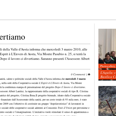
vertiamo
iali della Valle d’Aosta informa che mercoledì 3 marzo 2010, alle
Esprit à L’Envers di Aosta, Via Monte Pasubio n. 25, si terrà la
opo il lavoro ci divertiamo. Saranno presenti l’Assessore Albert
Photogallery
L’Aquila: 
0 Commenti
|
Basilica C
anità, salute e politiche sociali della Valle d’Aosta informa che
mercoledì 3 marzo
0,
nella sede della Cooperativa sociale
L’Esprit à L’Envers
di Aosta, Via Monte
rrà la conferenza stampa di presentazione del progetto
Dopo il lavoro ci divertiamo
.
sessore Albert Lanièce, la rappresentante della cooperative sociali di tipo B, Cristina
atrice del progetto, Cristina Bena.
Il progetto biennale, ideato dalla Cooperativa sociale
 finanziato dall’Assessorato della sanità, per un costo totale di 93 mila euro, è stato
re 2009 con l’obiettivo di costituire un gruppo “dopolavoristico” di lavoratori in
o sociale delle cooperative sociali aderenti al Consorzio
Trait d’Union
per prevenirne e
ento sociale e l’emarginazione. L’iniziativa vuole stimolare il senso di appartenenza a