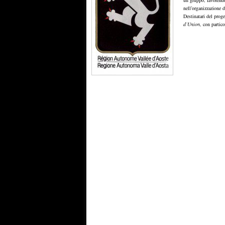
un gruppo, favorendo 
nell’organizzazione 
Destinatari del proge
d’Union
, con partico