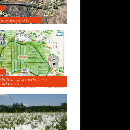
iscarica Bussi (AQ)
 bellezza: gli scatti che fanno
 del Fucino