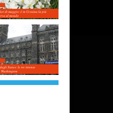
fior di maggio: è in Ucraina la più
erva al mondo
agli States: le tre intense
i Washington