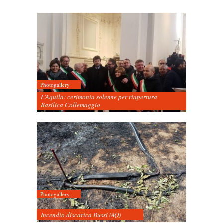
Photogallery
L’Aquila: cerimonia solenne per riapertura
Basilica Collemaggio
Photogallery
Incendio discarica Bussi (AQ)