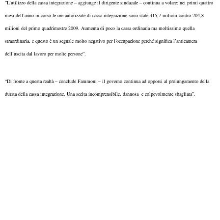
“L’utilizzo della cassa integrazione – aggiunge il dirigente sindacale – continua a volare: nei primi quattro
mesi dell’anno in corso le ore autorizzate di cassa integrazione sono state 415,7 milioni contro 204,8
milioni del primo quadrimestre 2009. Aumenta di poco la cassa ordinaria ma moltissimo quella
straordinaria, e questo è un segnale molto negativo per l’occupazione perché significa l’anticamera
dell’uscita dal lavoro per molte persone”.
“Di fronte a questa realtà – conclude Fammoni – il governo continua ad opporsi al prolungamento della
durata della cassa integrazione. Una scelta incomprensibile, dannosa e colpevolmente sbagliata”.