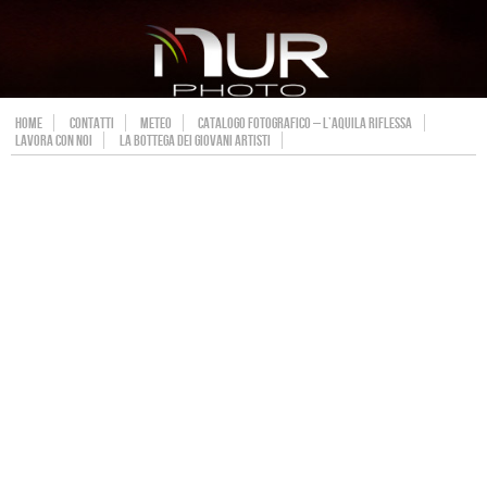
HOME
CONTATTI
METEO
CATALOGO FOTOGRAFICO – L’AQUILA RIFLESSA
LAVORA CON NOI
LA BOTTEGA DEI GIOVANI ARTISTI