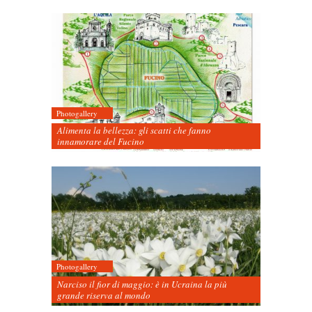
Photogallery
Alimenta la bellezza: gli scatti che fanno
innamorare del Fucino
Photogallery
Narciso il fior di maggio: è in Ucraina la più
grande riserva al mondo