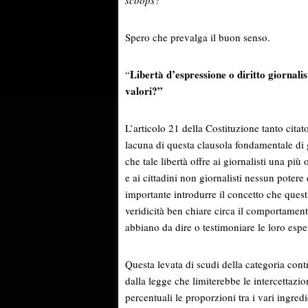
scoops
?
Spero che prevalga il buon senso.
Libertà d’espressione o diritto giornali
“
valori?”
L’articolo 21 della Costituzione tanto citato
lacuna di questa clausola fondamentale di 
che tale libertà offre ai giornalisti una pi
e ai cittadini non giornalisti nessun potere
importante introdurre il concetto che ques
veridicità ben chiare circa il comportamento
abbiano da dire o testimoniare le loro esper
Questa levata di scudi della categoria cont
dalla legge che limiterebbe le intercettaz
percentuali le proporzioni tra i vari ingred