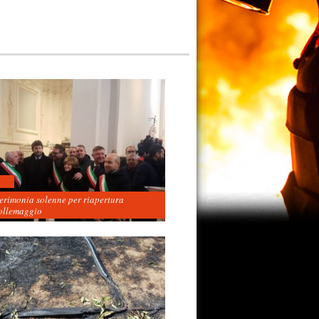
cerimonia solenne per riapertura
ollemaggio