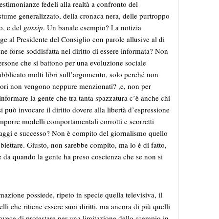
stimonianze fedeli alla realtà a confronto del
stume generalizzato, della cronaca nera, delle purtroppo
to, e del
gossip
. Un banale esempio? La notizia
olge al Presidente del Consiglio con parole allusive al di
ene forse soddisfatta nel diritto di essere informata? Non
persone che si battono per una evoluzione sociale
ubblicato molti libri sull’argomento, solo perché non
tatori non vengono neppure menzionati? ,e, non per
 informare la gente che tra tanta spazzatura c’è anche chi
 può invocare il diritto dovere alla libertà d’espressione
porre modelli comportamentali corrotti e scorretti
taggi e successo? Non è compito del giornalismo quello
biettare. Giusto, non sarebbe compito, ma lo è di fatto,
ie da quando la gente ha preso coscienza che se non si
mazione possiede, ripeto in specie quella televisiva, il
i che ritiene essere suoi diritti, ma ancora di più quelli
invece di protestare per una limitazione dello scempio in