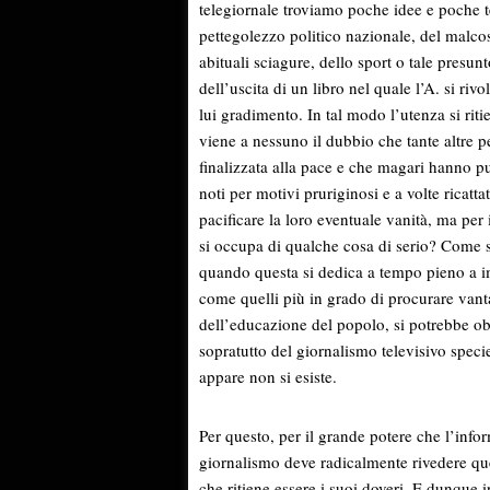
telegiornale troviamo poche idee e poche te
pettegolezzo politico nazionale, del malco
abituali sciagure, dello sport o tale presun
dell’uscita di un libro nel quale l’A. si riv
lui gradimento. In tal modo l’utenza si riti
viene a nessuno il dubbio che tante altre 
finalizzata alla pace e che magari hanno p
noti per motivi pruriginosi e a volte ricat
pacificare la loro eventuale vanità, ma per
si occupa di qualche cosa di serio? Come si
quando questa si dedica a tempo pieno a im
come quelli più in grado di procurare van
dell’educazione del popolo, si potrebbe ob
sopratutto del giornalismo televisivo spec
appare non si esiste.
Per questo, per il grande potere che l’infor
giornalismo deve radicalmente rivedere quell
che ritiene essere i suoi doveri. E dunque 