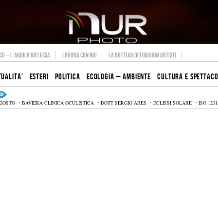
O – L’AQUILA RIFLESSA
LAVORA CON NOI
LA BOTTEGA DEI GIOVANI ARTISTI
TUALITA’
ESTERI
POLITICA
ECOLOGIA – AMBIENTE
CULTURA E SPETTAC
AGOSTO
BAVIERA CLINICA OCULISTICA
DOTT SERGIO ARES
ECLISSI SOLARE
ISO 1231