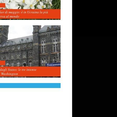
fior di maggio: è in Ucraina la più
erva al mondo
agli States: le tre intense
i Washington