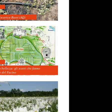
iscarica Bussi (AQ)
 bellezza: gli scatti che fanno
 del Fucino