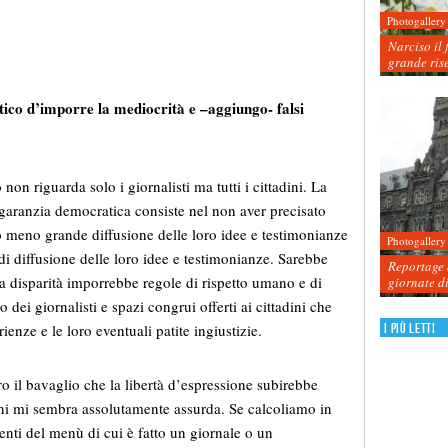
Photogallery
Narciso il 
grande ris
stico d’imporre la mediocrità e –aggiungo- falsi
 non riguarda solo i giornalisti ma tutti i cittadini. La
garanzia democratica consiste nel non aver precisato
ù o meno grande diffusione delle loro idee e testimonianze
Photogallery
 di diffusione delle loro idee e testimonianze. Sarebbe
Reportage d
ta disparità imporrebbe regole di rispetto umano e di
giornate d
 dei giornalisti e spazi congrui offerti ai cittadini che
I più letti
ienze e le loro eventuali patite ingiustizie.
ro il bavaglio che la libertà d’espressione subirebbe
ioni mi sembra assolutamente assurda. Se calcoliamo in
ienti del menù di cui è fatto un giornale o un