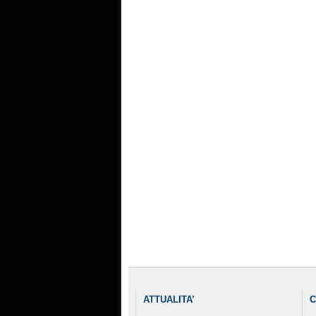
ATTUALITA’
C