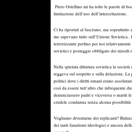
Piero Ostellino mi ha tolto le parole di bo
limitazione dell’uso dell’intercettazione.
Ci ha riportati al fascismo, ma soprattutto
me sapevano tutto sull’Unione Sovietica.. 
terrorizzante perfino per noi relativamente 
sovietici e posteggio obbligato dei missili 
Nella spietata dittatura sovietica la societ
reggeva sul sospetto e sulla delazione. La p
politici dove i diritti umani erano assolut
così da essere tutt’altro che infrequente dur
denunciassero padri e viceversa o mariti le
crudele condanna senza alcuna possibilità 
Vogliamo diventarne dei replicanti? Ridurci
dei tanti fanatismi ideologici o ancora della