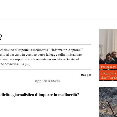
?
ornalistico d’imporre la mediocrità? “Informatori o spioni?”
anto al baccano in corso avverso la legge sulla limitazione
fascismo, ma soprattutto al comunismo sovietico.Grazie ad
ne Sovietica.. La […]
Photogallery
L’Aquila: 
0
|
Basilica C
oppure o anche
diritto giornalistico d’imporre la mediocrità?