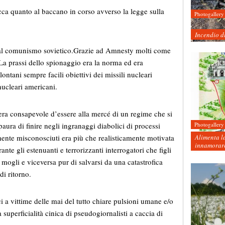
cca quanto al baccano in corso avverso la legge sulla
Photogallery
Incendio d
 al comunismo sovietico.
Grazie ad Amnesty molti come
La prassi dello spionaggio era la norma ed era
lontani sempre facili obiettivi dei missili nucleari
nucleari americani.
à era consapevole d’essere alla mercé di un regime che si
aura di finire negli ingranaggi diabolici di processi
Photogallery
Alimenta la
amente misconosciuti era più che realisticamente motivata
innamorare
ante gli estenuanti e terrorizzanti interrogatori che figli
 mogli e viceversa pur di salvarsi da una catastrofica
di ritorno.
 a vittime delle mai del tutto chiare pulsioni umane e/o
 superficialità cinica di pseudogiornalisti a caccia di