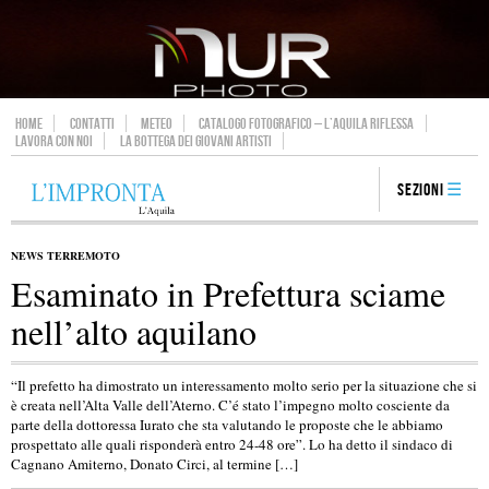
HOME
CONTATTI
METEO
CATALOGO FOTOGRAFICO – L’AQUILA RIFLESSA
LAVORA CON NOI
LA BOTTEGA DEI GIOVANI ARTISTI
Sezioni
NEWS TERREMOTO
Esaminato in Prefettura sciame
nell’alto aquilano
“Il prefetto ha dimostrato un interessamento molto serio per la situazione che si
è creata nell’Alta Valle dell’Aterno. C’é stato l’impegno molto cosciente da
parte della dottoressa Iurato che sta valutando le proposte che le abbiamo
prospettato alle quali risponderà entro 24-48 ore”. Lo ha detto il sindaco di
Cagnano Amiterno, Donato Circi, al termine […]