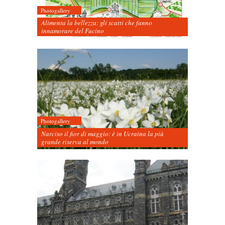
Photogallery
Alimenta la bellezza: gli scatti che fanno
innamorare del Fucino
Photogallery
Narciso il fior di maggio: è in Ucraina la più
grande riserva al mondo