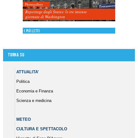
Photogallery
Reportage dagli States: le tre intense
giornate di Washington
I più letti
Torna su
ATTUALITA’
Politica
Economia e Finanza
Scienza e medicina
METEO
CULTURA E SPETTACOLO