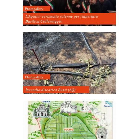
Photogallery
L’Aquila: cerimonia solenne per riapertura
Basilica Collemaggio
Photogallery
Incendio discarica Bussi (AQ)