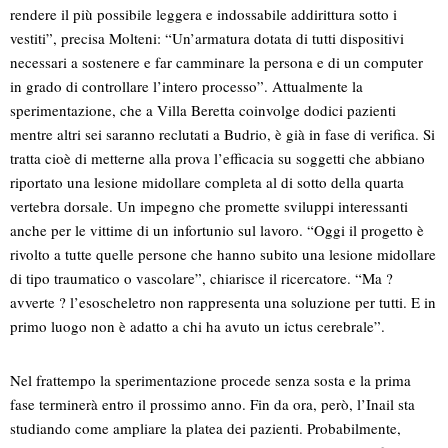
rendere il più possibile leggera e indossabile addirittura sotto i
vestiti”, precisa Molteni: “Un’armatura dotata di tutti dispositivi
necessari a sostenere e far camminare la persona e di un computer
in grado di controllare l’intero processo”. Attualmente la
sperimentazione, che a Villa Beretta coinvolge dodici pazienti
mentre altri sei saranno reclutati a Budrio, è già in fase di verifica. Si
tratta cioè di metterne alla prova l’efficacia su soggetti che abbiano
riportato una lesione midollare completa al di sotto della quarta
vertebra dorsale. Un impegno che promette sviluppi interessanti
anche per le vittime di un infortunio sul lavoro. “Oggi il progetto è
rivolto a tutte quelle persone che hanno subito una lesione midollare
di tipo traumatico o vascolare”, chiarisce il ricercatore. “Ma ?
avverte ? l’esoscheletro non rappresenta una soluzione per tutti. E in
primo luogo non è adatto a chi ha avuto un ictus cerebrale”.
Nel frattempo la sperimentazione procede senza sosta e la prima
fase terminerà entro il prossimo anno. Fin da ora, però, l’Inail sta
studiando come ampliare la platea dei pazienti. Probabilmente,