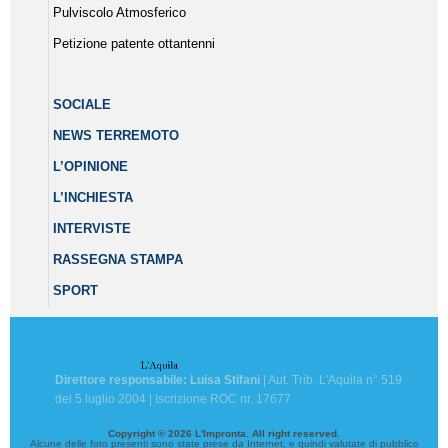
Pulviscolo Atmosferico
Petizione patente ottantenni
SOCIALE
NEWS TERREMOTO
L’OPINIONE
L’INCHIESTA
INTERVISTE
RASSEGNA STAMPA
SPORT
Direttore responsabile: Luisa Stifani
| Aut. Trib. L'Aquila n° 519
del 5 luglio 2004 | Iscrizione ROC nr. 17677
Copyright © 2026 L'Impronta. All right reserved.
Alcune delle foto presenti sono state prese da Internet, e quindi valutate di pubblico