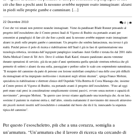
ciò che fino a pochi anni fa nessuno avrebbe neppure osato immaginare: alzarsi
in piedi sulle proprie gambe e camminare. […]
22 Dicembre 2010
0
|
Cose che voi umani non potreste neanche immaginare. Viene da parafrasare Blade Runner pensando al
progetto dell’esoscheletro che il Centro protesi Inail di Vigorso di Budrio sta portando avanti per
consentire ai paraplegici di fare ciò che fino a pochi anni fa nessuno avrebbe neppure osato immaginare:
alzarsi in piedi sulle proprie gambe e camminare.
Un progetto che sembra fantascienza, ma invece è già
realtà. Perché presso il polo di ricerca e riabilitazione dell’Inail è già in fase di sperimentazione una
tecnologia robotica, inventata dall’ingegnere paraplegico israeliano Amit Goffer e testata fin dal 2001 dallo
Sheba Medical Center di Tel Aviv. Dove il soldato Radi Kaiof, rimasto paralizzato ancora ventenne
durante operazioni di servizio, già da un paio d’anni sperimenta quella speciale struttura robotica che gli
permette di sedersi e alzarsi da una sedia, passeggiare e perfino salire le scale con sorprendente naturalezza.
“Il recupero del cammino da parte di persone con lesione midollare completa è una delle cose più difficili
da immaginare ed ha impegnato moltissimo i ricercatori negli ultimi decenni”, spiega Franco Molteni,
specialista in riabilitazione e direttore clinico dell’Ospedale Villa Beretta di Costa Masnaga che, insieme
al Centro protesi di Vigorso di Budrio, sta portando avanti il progetto dell’esoscheletro. “Fino ad oggi
però erano stati presi in considerazione semplicemente sistemi passivi, ovvero senza motore e capacità di
movimento”, prosegue Molteni. “In questo caso invece stiamo applicando una tecnologia che, da un lato,
sostiene il paziente in stazione eretta e, dall’altro, simula esattamente il movimento dei muscoli attraverso
dei piccoli motori inseriti nell’esoscheletro e comandati dal busto che dà il là, innescando la sequenza
tipica del cammino”.
Per questo l’esoscheletro, più che a una corazza, somiglia a
un’armatura. “Un’armatura che il lavoro di ricerca sta cercando di