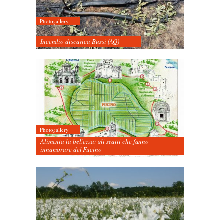
Photogallery
Incendio discarica Bussi (AQ)
Photogallery
Alimenta la bellezza: gli scatti che fanno
innamorare del Fucino