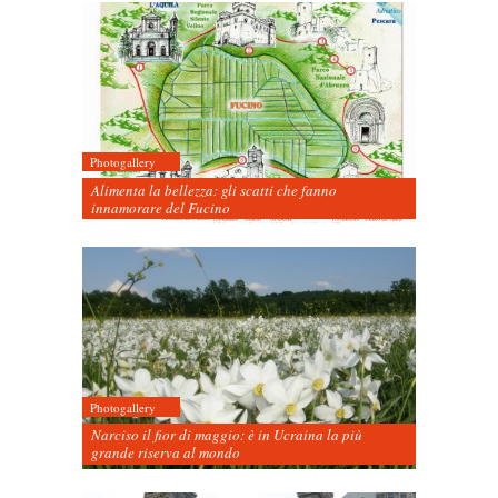
Photogallery
Alimenta la bellezza: gli scatti che fanno
innamorare del Fucino
Photogallery
Narciso il fior di maggio: è in Ucraina la più
grande riserva al mondo