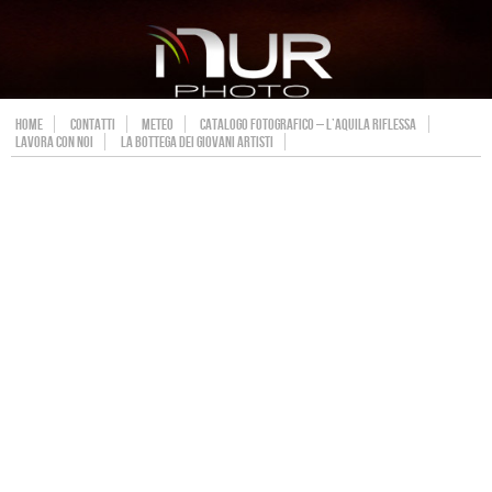
HOME
CONTATTI
METEO
CATALOGO FOTOGRAFICO – L’AQUILA RIFLESSA
LAVORA CON NOI
LA BOTTEGA DEI GIOVANI ARTISTI