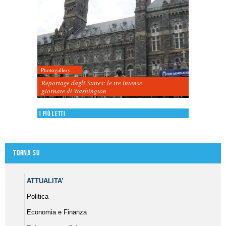
Photogallery
Reportage dagli States: le tre intense
giornate di Washington
I più letti
Torna su
ATTUALITA’
Politica
Economia e Finanza