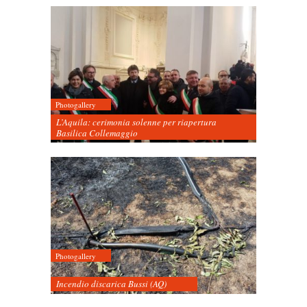
Photogallery
L’Aquila: cerimonia solenne per riapertura
Basilica Collemaggio
Photogallery
Incendio discarica Bussi (AQ)